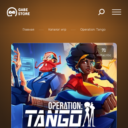
Главная
Каталог игр
Operation: Tango
71
Metacritic