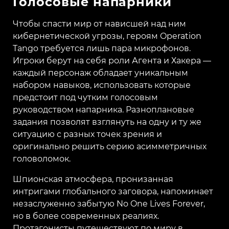
Голосовые напарники
Чтобы спасти мир от нависшей над ним
кибернетической угрозы, героям Operation
Tango требуется лишь пара микрофонов.
Игроки берут на себя роли Агента и Хакера —
каждый персонаж обладает уникальным
набором навыков, использовать которые
предстоит под чутким голосовым
руководством напарника. Разноплановые
задания позволят взглянуть на одну и ту же
ситуацию с разных точек зрения и
оригинально решить серию асимметричных
головоломок.
Шпионская атмосфера, пронизанная
интригами глобального заговора, напоминает
незаслуженно забытую No One Lives Forever,
но в более современных реалиях.
Протагонисты путешествуют по миру в