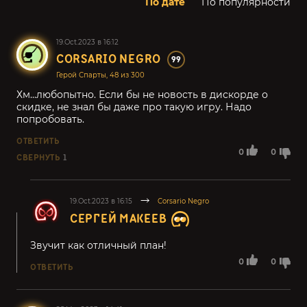
По дате
По популярности
19.Oct.2023 в 16:12
CORSARIO NEGRO
99
Герой Спарты, 48 из 300
Хм...любопытно. Если бы не новость в дискорде о
скидке, не знал бы даже про такую игру. Надо
попробовать.
ОТВЕТИТЬ
0
0
СВЕРНУТЬ
1
19.Oct.2023 в 16:15
Corsario Negro
СЕРГЕЙ МАКЕЕВ
Звучит как отличный план!
0
0
ОТВЕТИТЬ