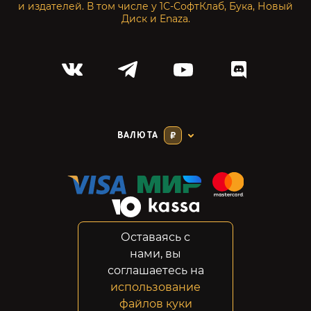
и издателей. В том числе у 1С-СофтКлаб, Бука, Новый
Диск и Enaza.
ВАЛЮТА
₽
Оставаясь с
Соглашение
нами, вы
Конфиденциальность
соглашаетесь на
Возвраты
использование
Правовая информация
файлов куки