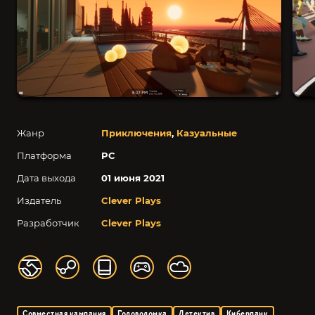
Жанр
Приключения
,
Казуальные
Платформа
PC
Дата выхода
01 июня 2021
Издатель
Clever Plays
Разработчик
Clever Plays
Совместная кампания
Головоломка
Детектив
Киберпанк