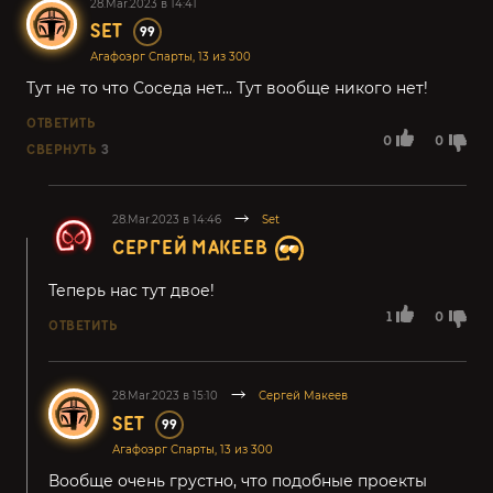
28.Mar.2023 в 14:41
SET
99
Агафоэрг Спарты, 13 из 300
Тут не то что Соседа нет... Тут вообще никого нет!
ОТВЕТИТЬ
0
0
СВЕРНУТЬ
3
28.Mar.2023 в 14:46
Set
СЕРГЕЙ МАКЕЕВ
Теперь нас тут двое!
1
0
ОТВЕТИТЬ
28.Mar.2023 в 15:10
Сергей Макеев
SET
99
Агафоэрг Спарты, 13 из 300
Вообще очень грустно, что подобные проекты