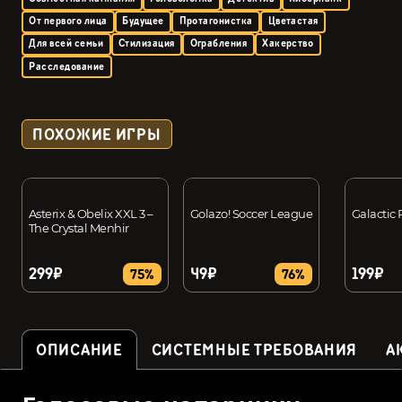
От первого лица
Будущее
Протагонистка
Цветастая
Для всей семьи
Стилизация
Ограбления
Хакерство
Расследование
ПОХОЖИЕ ИГРЫ
Asterix & Obelix XXL 3 –
Golazo! Soccer League
Galactic
The Crystal Menhir
299₽
49₽
199₽
75%
76%
ОПИСАНИЕ
СИСТЕМНЫЕ ТРЕБОВАНИЯ
А