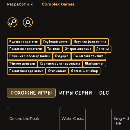
Разработчик
Complex Games
Ролевая стратегия
Глубокий сюжет
Научная фантастика
Пошаговая стратегия
Тактика
От третьего лица
Демоны
Решения с последствиями
Будущее
Пошаговая тактика
Тёмное фэнтези
Кастомизация персонажа
Warhammer
Пошаговые сражения
Стилизация
Games Workshop
ПОХОЖИЕ ИГРЫ
ИГРЫ СЕРИИ
DLC
Defend the Rook
Wulin Chess
King Arth
Tale