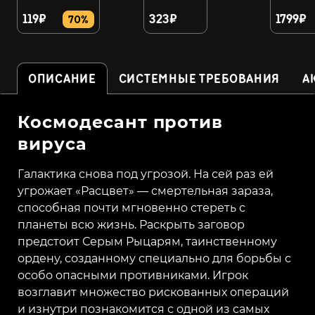
119₽
323₽
1799₽
70%
ОПИСАНИЕ
СИСТЕМНЫЕ ТРЕБОВАНИЯ
А
Космодесант против
вируса
Галактика снова под угрозой. На сей раз ей
угрожает «Расцвет» — смертельная зараза,
способная почти мгновенно стереть с
планеты всю жизнь. Раскрыть заговор
предстоит Серым Рыцарям, таинственному
ордену, созданному специально для борьбы с
особо опасными противниками. Игрок
возглавит множество рискованных операций
и изнутри познакомится с одной из самых