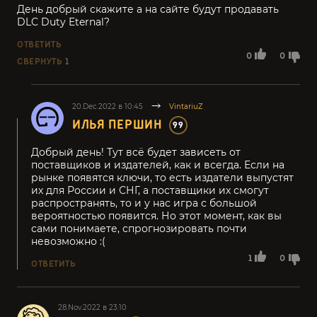
День добрый скажите а на сайте будут продавать
DLC Duty Eternal?
ОТВЕТИТЬ
0
0
СВЕРНУТЬ
1
20.Dec.2022 в 10:45
VintariuZ
ИЛЬЯ ПЕРШИН
99
Добрый день! Тут всё будет зависеть от
поставщиков и издателей, как и всегда. Если на
рынке появятся ключи, то есть издатели выпустят
их для России и СНГ, а поставщики их смогут
распространять, то и у нас игра с большой
вероятностью появится. Но этот момент, как вы
сами понимаете, спрогнозировать почти
невозможно :(
1
0
ОТВЕТИТЬ
28.Nov.2022 в 23:10