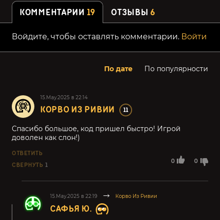
КОММЕНТАРИИ
19
ОТЗЫВЫ
6
Войдите, чтобы оставлять комментарии.
Войти
По дате
По популярности
15.May.2025 в 22:14
КОРВО ИЗ РИВИИ
11
Спасибо большое, код пришел быстро! Игрой
доволен как слон!)
ОТВЕТИТЬ
0
0
СВЕРНУТЬ
1
15.May.2025 в 22:19
Корво Из Ривии
САФЬЯ Ю.