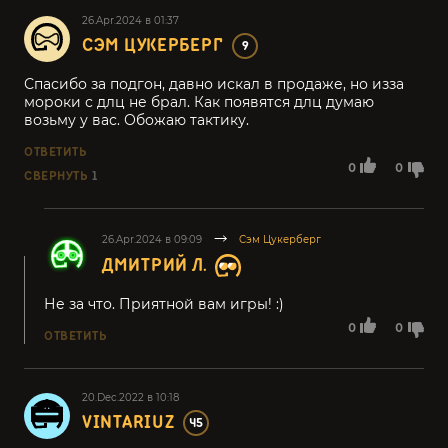
26.Apr.2024 в 01:37
СЭМ ЦУКЕРБЕРГ
9
Спасибо за подгон, давно искал в продаже, но изза
мороки с длц не брал. Как появятся длц думаю
возьму у вас. Обожаю тактику.
ОТВЕТИТЬ
0
0
СВЕРНУТЬ
1
26.Apr.2024 в 09:09
Сэм Цукерберг
ДМИТРИЙ Л.
Не за что. Приятной вам игры! :)
0
0
ОТВЕТИТЬ
20.Dec.2022 в 10:18
VINTARIUZ
45