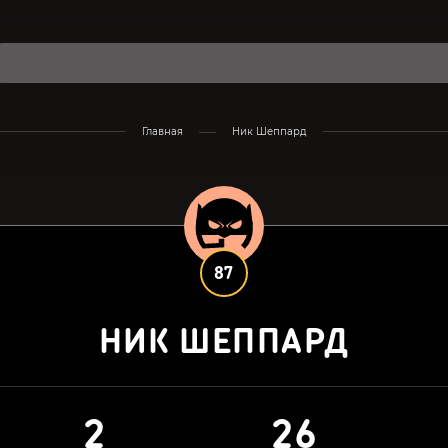
Главная
Ник Шеппард
87
НИК ШЕППАРД
2
26