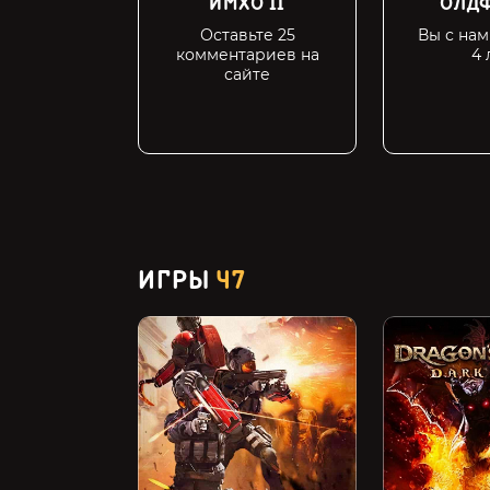
ИМХО II
ОЛДФ
Оставьте 25
Вы с на
комментариев на
4 
сайте
ИГРЫ
47