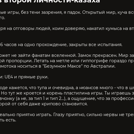
ые игры, без тени зазрения, я падок. Открытый мир, куча вс
го.
ря на отговоры людей, коим доверяю, накатил кумыса на вт
 56 часов на одно прохождение, закрыты все испытания.
ожет не зайти фанатам вселенной. Замок прекрасен. Мир з
ой пропорции. Летать на метле или гиппогрифе гораздо пр
мотока носиться в "Безумном Максе" по Австралии.
и: UE4 и прямые руки.
де кажется, что тупа и очевидна, а нюансов много - что в шм
 Но тут же кроется и корень пластилина игры. Ты играешь з
чонку (а не, за тип 1 и тип 2...), а ощущение, что за профес
орой от себя даже крипово становится.
реально приятно играть. Глазу приятно, сильно нервы не тр
ь есть.