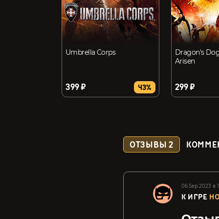
Umbrella Corps
Dragon's Do
Arisen
399 ₽
299 ₽
43%
ОТЗЫВЫ
2
КОММЕ
06.Sep.2023 в 1
К ИГРЕ
HO
Отзыв