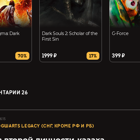
gma: Dark
Dark Souls 2: Scholar of the
G-Force
First Sin
1999 ₽
399 ₽
70%
17%
НТАРИИ
26
6:15
GWARTS LEGACY (СНГ, КРОМЕ РФ И РБ)
 второй личности-казаха