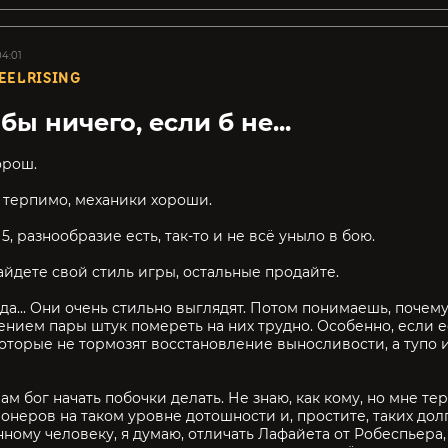
04:01
EELRISING
бы ничего, если б не...
орош.
 - терпимо, механики хороши.
 5, разнообразие есть, так-то и не всё уныло в бою.
айдете свой стиль игры, остальные продайте.
еда... Они очень стильно выглядят. Потом понимаешь, почему
ением пары штук помереть на них трудно. Особенно, если 
которые не тормозят восстановление выносливости, а тупо 
вам бог начать побочки делать. Не знаю, как кому, но мне т
неров на таком уровне дотошности и, простите, таких долги
ному человеку, я думаю, отличать Лафайета от Робеспьера, з