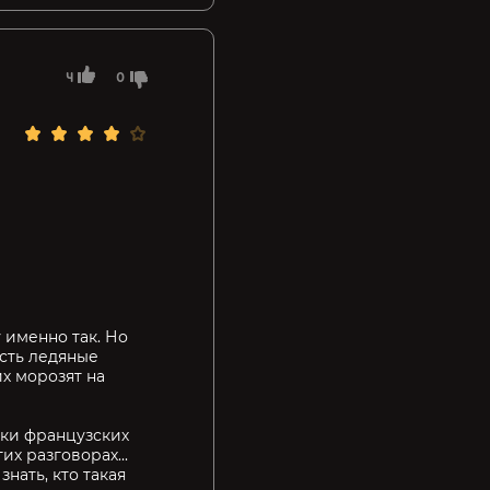
4
0
 именно так. Но
есть ледяные
их морозят на
ерки французских
х разговорах...
нать, кто такая