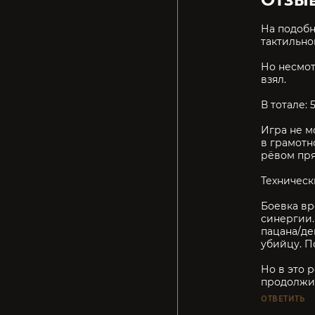
На подобн
тактильно
Но несмот
взял.
В тотале:
Игра не м
в грамотн
рёвом пря
Техническ
Боевка вро
синергии.
пацана/дев
убийцу. П
Но в это 
продолжит
ОТВЕТИТЬ