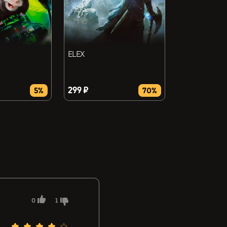
ELEX
299 ₽
5%
70%
0
1