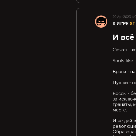
20.Apr.2023 в 
К ИГРЕ
ST
И всё 
Сюжет - х
Souls-like
Враги - на
Пушки - н
Боссы - б
за исключ
гранаты, 
месте.
И не дай 
революцио
Образован