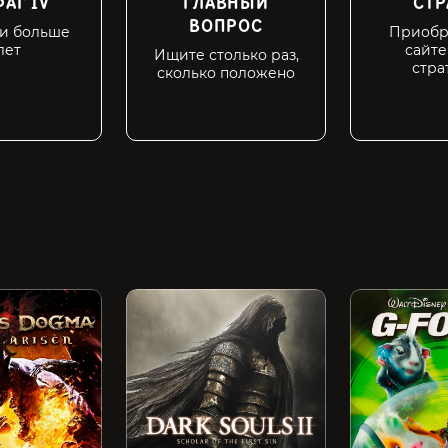
АГ IV
ГЛАВНЫЙ
СТР
ВОПРОС
ми больше
Приобр
лет
сайте
Ищите столько раз,
стра
сколько положено