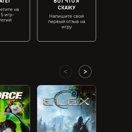
АТЕГ
ВОТ ЧТО Я
СПАР
СКАЖУ
етите на
Попадите
 5 игр-
Напишите свой
тегий
первый отзыв на
игру
Dishonored
499 ₽