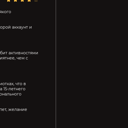
якого
орой аккаунт и
абит активностями
иятнее, чем с
отках, что в
а 15-летнего
сионального
епет, желание