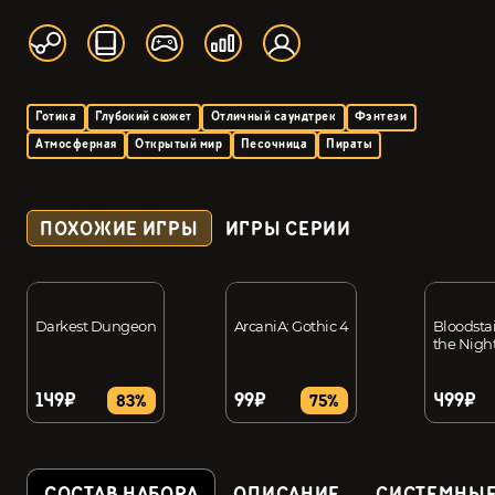
Готика
Глубокий сюжет
Отличный саундтрек
Фэнтези
Атмосферная
Открытый мир
Песочница
Пираты
ПОХОЖИЕ ИГРЫ
ИГРЫ СЕРИИ
Darkest Dungeon
ArcaniA: Gothic 4
Bloodstai
the Nigh
149₽
99₽
499₽
83%
75%
СОСТАВ НАБОРА
ОПИСАНИЕ
СИСТЕМНЫЕ