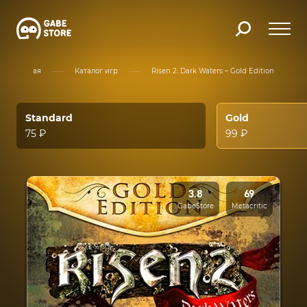
Главная
Каталог игр
Risen 2: Dark Waters – Gold Edition
Standard
Gold
75 ₽
99 ₽
3.8
69
GabeStore
Metacritic