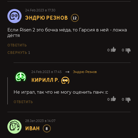
24.Feb.2023 в 17:30
ЭНДРЮ РЕЗНОВ
12
Если Risen 2 это бочка мёда, то Гарсия в ней - ложка
дёгтя
ОТВЕТИТЬ
0
0
СВЕРНУТЬ
1
24.Feb.2023 в 17:45
Эндрю Резнов
КИРИЛЛ Р.
Не играл, так что не могу оценить панч :с
0
0
ОТВЕТИТЬ
28.Jan.2023 в 14:07
ИВАН
8