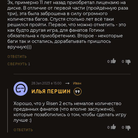
Эх, примерно 11 лет назад приобретал лицензию на
диске. В отличие от первой части (пройдённую раза
три), эта была заброшена в силу огромного
количества багов. Спустя столько лет всё таки
решился пройти. Первое, что можно отметить - это
как будто другая игра, для фанатов Готики
обязательна к приобретению. Второе - некоторые
баги так и остались, дорабатывать пришлось
вручную)))
ОТВЕТИТЬ
0
0
СВЕРНУТЬ
1
28.Jan.2023 в 15:00
Иван
ИЛЬЯ ПЕРШИН
99
Хорошо, что у Risen 2 есть немалое количество
преданных фанатов (что вполне заслужено),
которые позаботились о том, чтобы сделать игру
лучше :)
0
0
ОТВЕТИТЬ