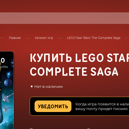
Главная
Каталог игр
LEGO Star Wars: The Complete Saga
КУПИТЬ LEGO STA
80
critic
COMPLETE SAGA
Нет в наличии
Когда игра появится в нал
УВЕДОМИТЬ
вашу почту придет письмо