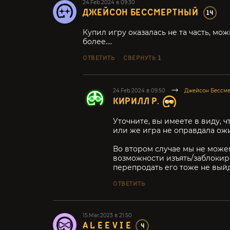
24.Feb.2024 в 09:30
ДЖЕЙСОН БЕССМЕРТНЫЙ
14
Купил игру оказалась не та часть, мо
более....
ОТВЕТИТЬ
СВЕРНУТЬ
1
24.Feb.2024 в 09:50
Джейсон Бессм
КИРИЛЛ Р.
Уточните, вы имеете в виду, 
или же игра не оправдала ож
Во втором случае мы не можем
возможности изъять/заблокиро
перепродать его тоже не выйд
ОТВЕТИТЬ
15.Mar.2023 в 21:50
A L E E V I E
4