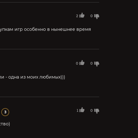
2
0
купкам игр особенно в нынешнее время
0
0
и - одна из моих любимых)))
1
0
3
ство)