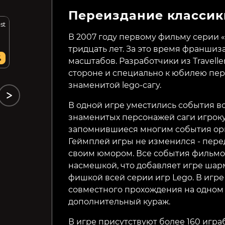
Переиздание классик
st
Space Pilgrim Episode III:
Space Pilgrim Episode II:
Delta Pavonis
Epsilon Indi
В 2007 году первому фильму серии
тридцать лет. За это время франшиз
69₽
69₽
%
16%
16%
масштабов. Разработчики из Traveller
стороне и специально к юбилею пе
знаменитой lego-сагу.
В одной игре уместились события в
знаменитых персонажей саги игроку
запомнившиеся многим события ори
Геймплей игры не изменился - перед
своим юмором. Все события фильмо
насмешкой, что добавляет игре ша
фишкой всей серии игр Lego. В игр
совместного прохождения на одном 
дополнительный кураж.
В игре присутствуют более 160 игр