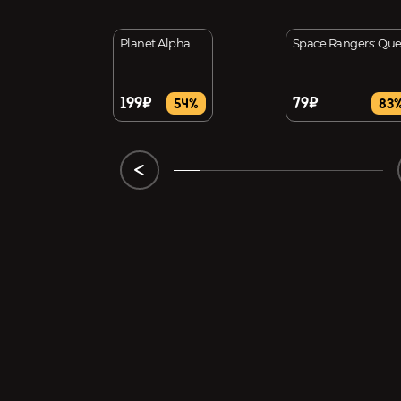
he Space Viking
Planet Alpha
Space Rangers: Que
199₽
79₽
56%
54%
83