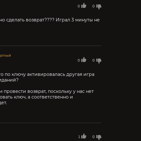
0
0
жно сделать возврат???? Играл 3 минуты не
ертный
0
0
что по ключу активировалась другая игра
иданий?
 провести возврат, поскольку у нас нет
вать ключ, а соответственно и
ет.
1
0