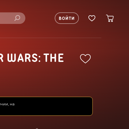
ВОЙТИ
R WARS: THE
ичии, на