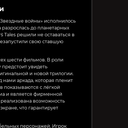
и
Universe For Sale
Fort Solis
Looking 
 «Звездные войны» исполнилось
а разрослась до планетарных
299₽
299₽
169₽
17%
66%
`s Tales решили не оставаться в
резапустили свою ставшую
сех шести фильмов. В роли
 предстоит увидеть
гинальной и новой трилогии.
 нами аркада, которая пленит
в показываются с лёгкой
рма и является фирменной
е реализована возможность
экране, что гарантирует
абельных персонажей. Игрок