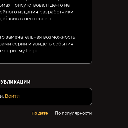
льмах присутствовал где-то на
лейного издания разработчики
обавив в него своего
 это замечательная возможность
рами серии и увидеть события
ез призму Lego.
ПУБЛИКАЦИИ
и.
Войти
По дате
По популярности