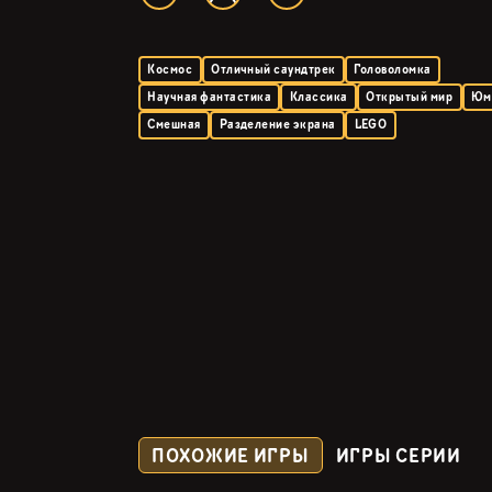
Космос
Отличный саундтрек
Головоломка
Научная фантастика
Классика
Открытый мир
Юм
Смешная
Разделение экрана
LEGO
ПОХОЖИЕ ИГРЫ
ИГРЫ СЕРИИ