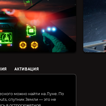
НИЯ
АКТИВАЦИЯ
Haegemonia: The Solon
Zero-G Gunfight
Tales of
Heritage
Experim
есного можно найти на Луне. По
ts, спутник Земли — это не
69₽
495₽
59₽
65%
10%
есь в остросюжетное