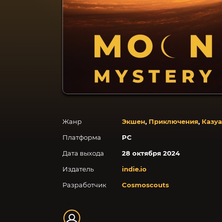
Жанр
Экшен
,
Приключения
,
Казу
Платформа
PC
Дата выхода
28 октября 2024
Издатель
indie.io
Разработчик
Cosmoscouts