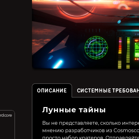
ОПИСАНИЕ
СИСТЕМНЫЕ ТРЕБОВА
Лунные тайны
rdcore
Before We Leave
Trident's Wake
Вы не представляете, сколько интер
мнению разработчиков из Cosmoscou
249₽
89₽
66%
75%
просто набор кратеров. Отправляйт