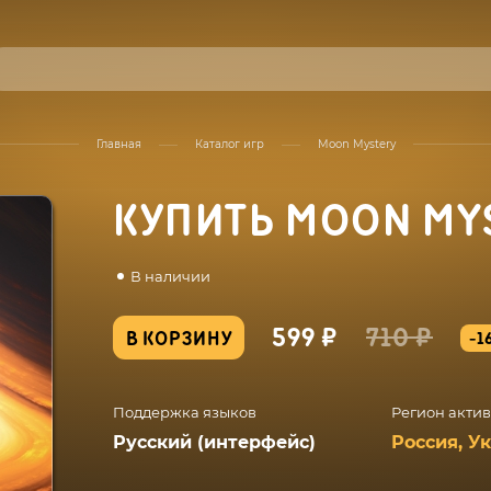
Главная
Каталог игр
Moon Mystery
КУПИТЬ MOON MY
В наличии
599 ₽
710 ₽
В КОРЗИНУ
-1
Поддержка языков
Регион акти
Русский (интерфейс)
Россия, У