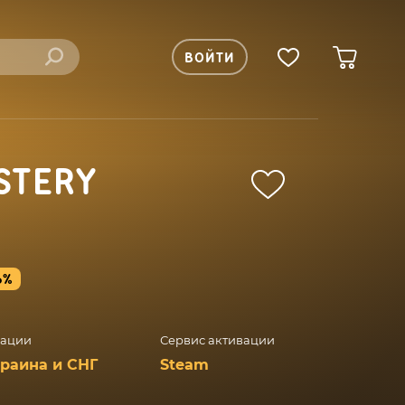
ВОЙТИ
STERY
6%
вации
Сервис активации
краина и СНГ
Steam