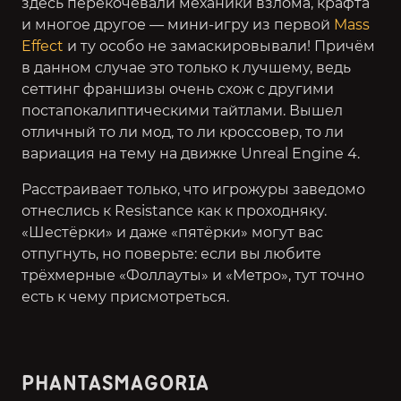
здесь перекочевали механики взлома, крафта
и многое другое — мини-игру из первой
Mass
Effect
и ту особо не замаскировывали! Причём
в данном случае это только к лучшему, ведь
сеттинг франшизы очень схож с другими
постапокалиптическими тайтлами. Вышел
отличный то ли мод, то ли кроссовер, то ли
вариация на тему на движке Unreal Engine 4.
Расстраивает только, что игрожуры заведомо
отнеслись к Resistance как к проходняку.
«Шестёрки» и даже «пятёрки» могут вас
отпугнуть, но поверьте: если вы любите
трёхмерные «Фоллауты» и «Метро», тут точно
есть к чему присмотреться.
PHANTASMAGORIA