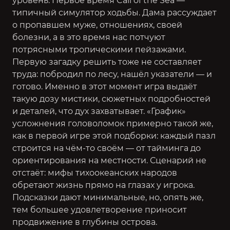
уровень. Первое время Call of the Sea —
типичный симулятор ходьбы. Дама рассуждает
о пропавшем муже, отношениях, своей
болезни, а в это время нас потчуют
потрясными тропическими пейзажами.
Первую загадку решить тоже не составляет
труда: побродил по лесу, нашёл указатели — и
готово. Именно в этот момент игра выдаёт
такую дозу мистики, сюжетных подробностей
и деталей, что дух захватывает. «График»
усложнения головоломок примерно такой же,
как в первой игре этой подборки: каждый пазл
строится на чём-то своём — от тайминга до
ориентирования на местности. Сценарий не
отстаёт: мифы тихоокеанских народов
обретают жизнь прямо на глазах у игрока.
Подсказки дают минимальные, но, опять же,
тем большее удовлетворение приносит
продвижение в глубины острова.