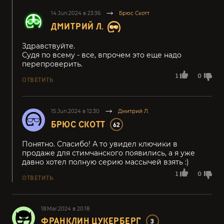
14.Jun.2024 в 23:36
Брюс Скотт
ДМИТРИЙ Л.
Здравствуйте.
Судя по всему - все, впрочем это еще надо
перепроверить.
1
0
ОТВЕТИТЬ
15.Jun.2024 в 12:30
Дмитрий Л.
БРЮС СКОТТ
62
Понятно. Спасибо! А то увидел ключики в
продаже для стимчанского появились, а я уже
давно хотел полную серию массычей взять :)
1
0
ОТВЕТИТЬ
18.Mar.2024 в 20:18
ФРАНКЛИН ЦУКЕРБЕРГ
3