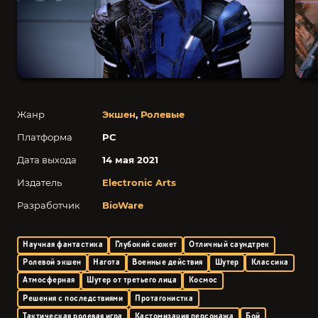
Жанр
Экшен
,
Ролевые
Платформа
PC
Дата выхода
14 мая 2021
Издатель
Electronic Arts
Разработчик
BioWare
Научная фантастика
Глубокий сюжет
Отличный саундтрек
Ролевой экшен
Нагота
Военные действия
Шутер
Классика
Атмосферная
Шутер от третьего лица
Космос
Решения с последствиями
Протагонистка
Тактическая ролевая игра
Кастомизация персонажа
Бой