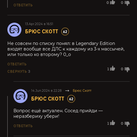
0
0
ОТВЕТИТЬ
13.Apr.2024 в 16:51
БРЮС СКОТТ
62
Не совсем по списку понял: в Legendary Edition
входят вообще все ДЛС к каждому из 3-х массычей,
или только ко второму? 0_о
ОТВЕТИТЬ
1
0
СВЕРНУТЬ
3
14.Jun.2024 в 22:28
Брюс Скотт
БРЮС СКОТТ
62
Вопрос ещё актуален. Сосед прийди —
неразбериху убери!
1
0
ОТВЕТИТЬ