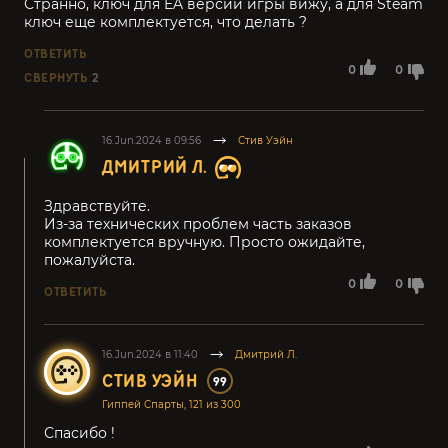
Странно, ключ для EA версии игры вижу, а для Steam
ключ еще комплектуется, что делать ?
ОТВЕТИТЬ
0
0
СВЕРНУТЬ
2
16.Jun.2024 в 09:56
Стив Уэйн
ДМИТРИЙ Л.
Здравствуйте.
Из-за технических проблем часть заказов
комплектуется вручную. Просто ожидайте,
пожалуйста.
0
0
ОТВЕТИТЬ
16.Jun.2024 в 11:40
Дмитрий Л.
СТИВ УЭЙН
99
Гиппей Спарты, 121 из 300
Спасибо !