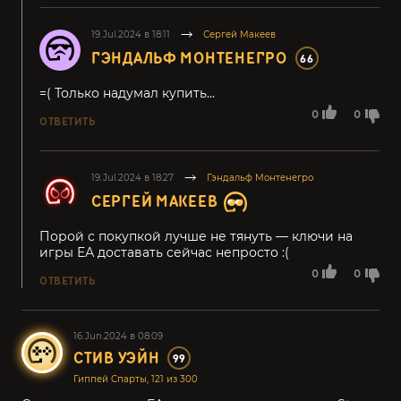
19.Jul.2024 в 18:11
Сергей Макеев
ГЭНДАЛЬФ МОНТЕНЕГРО
66
=( Только надумал купить...
0
0
ОТВЕТИТЬ
19.Jul.2024 в 18:27
Гэндальф Монтенегро
СЕРГЕЙ МАКЕЕВ
Порой с покупкой лучше не тянуть — ключи на
игры ЕА доставать сейчас непросто :(
0
0
ОТВЕТИТЬ
16.Jun.2024 в 08:09
СТИВ УЭЙН
99
Гиппей Спарты, 121 из 300