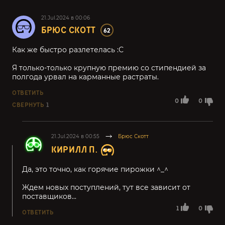
21.Jul.2024 в 00:06
БРЮС СКОТТ
62
Как же быстро разлетелась :С
Я только-только крупную премию со стипендией за
полгода урвал на карманные растраты.
ОТВЕТИТЬ
0
0
СВЕРНУТЬ
1
21.Jul.2024 в 00:55
Брюс Скотт
КИРИЛЛ П.
Да, это точно, как горячие пирожки ^_^
Ждем новых поступлений, тут все зависит от
поставщиков...
1
0
ОТВЕТИТЬ