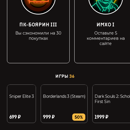
ПК-БОЯРИН III
ИМХО I
Вы сэкономили на 30
Оставьте 5
покупках
комментариев на
сайте
ИГРЫ
36
Sniper Elite 3
Borderlands 3 (Steam)
Dark Souls 2: Schol
First Sin
699 ₽
999 ₽
1999 ₽
50%