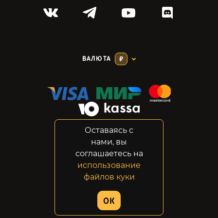
ВАЛЮТА
₽
Оставаясь с
Соглашение
нами, вы
Конфиденциальность
соглашаетесь на
Возвраты
использование
Правовая информация
файлов куки
© 2014-2026 GabeStore
OK
Дизайн сайта:
ADN Digital Studio