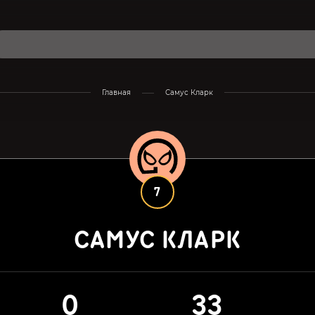
Главная
Самус Кларк
7
САМУС КЛАРК
0
33