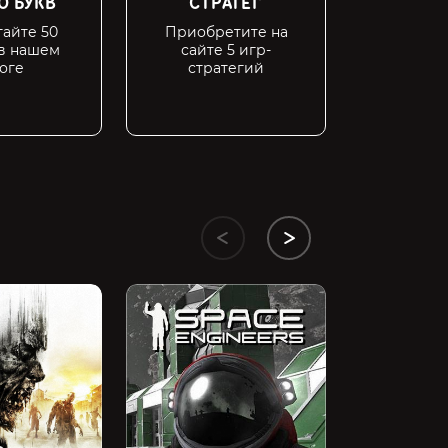
О БУКВ
СТРАТЕГ
ПК-БО
айте 50
Приобретите на
Вы сэко
 в нашем
сайте 5 игр-
15 по
оге
стратегий
Horizon Zero
Complete Edi