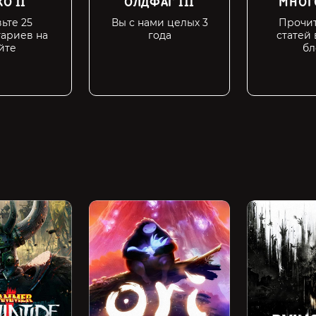
О II
ОЛДФАГ III
МНОГ
ьте 25
Вы с нами целых 3
Прочит
ариев на
года
статей
йте
бл