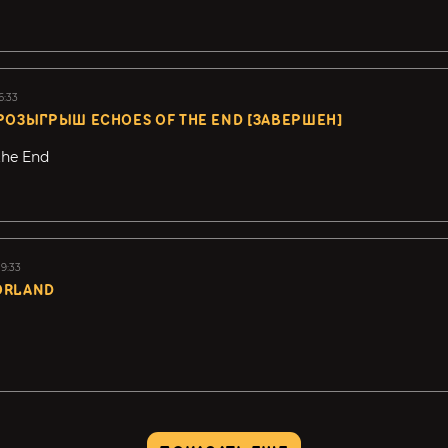
6:33
РОЗЫГРЫШ ECHOES OF THE END [ЗАВЕРШЕН]
the End
19:33
ORLAND