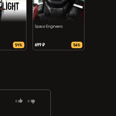
Space Engineers
699 ₽
54%
56%
0
0