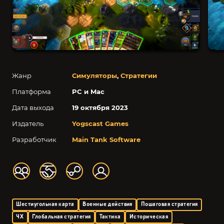
Жанр
Симуляторы
,
Стратегии
Платформа
PC и Mac
Дата выхода
19 октября 2023
Издатель
Yogscast Games
Разработчик
Main Tank Software
Шестиугольная карта
Военные действия
Пошаговая стратегия
4X
Глобальная стратегия
Тактика
Историческая