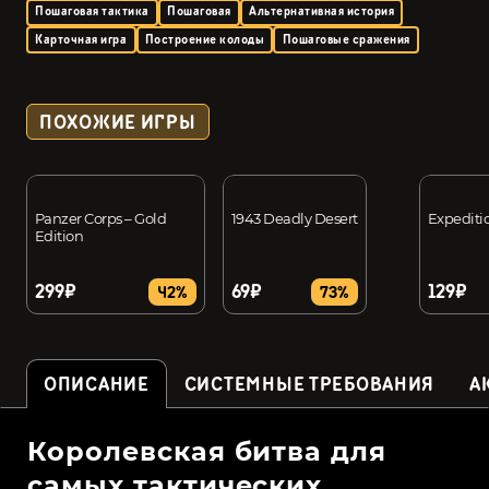
Пошаговая тактика
Пошаговая
Альтернативная история
Карточная игра
Построение колоды
Пошаговые сражения
ПОХОЖИЕ ИГРЫ
Panzer Corps – Gold
1943 Deadly Desert
Expeditio
Edition
299₽
69₽
129₽
42%
73%
ОПИСАНИЕ
СИСТЕМНЫЕ ТРЕБОВАНИЯ
А
Королевская битва для
самых тактических