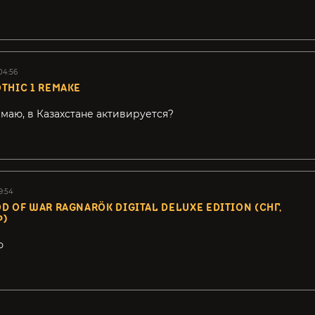
04:56
THIC 1 REMAKE
имаю, в Казахстане активируется?
9:54
D OF WAR RAGNARÖK DIGITAL DELUXE EDITION (СНГ,
Ф)
ю