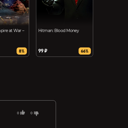
pire at War –
Hitman: Blood Money
99 ₽
8%
66%
0
0