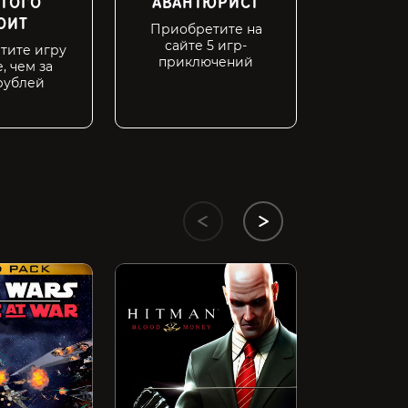
 ТОГО
АВАНТЮРИСТ
ОЛДФ
ОИТ
Приобретите на
Вы с на
сайте 5 игр-
4 
тите игру
приключений
, чем за
рублей
Dark Souls R
1999 ₽