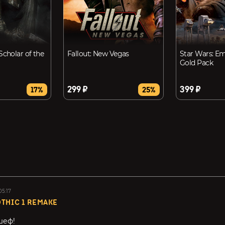
Scholar of the
Fallout: New Vegas
Star Wars: Em
Gold Pack
299 ₽
399 ₽
17%
25%
05:17
THIC 1 REMAKE
шеф!