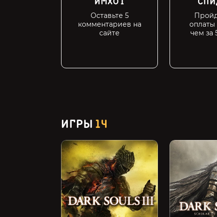
ИМХО I
СПИ
Оставьте 5
Пройд
комментариев на
оплаты
сайте
чем за 
ИГРЫ
14