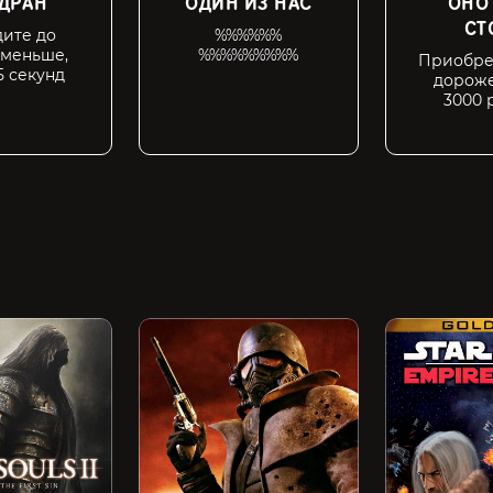
ДРАН
ОДИН ИЗ НАС
ОНО
СТ
ите до
%%%%%%
 меньше,
%%%%%%%%%
Приобре
5 секунд
дороже
3000 