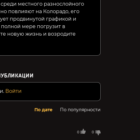
и среди местного разнослойного
но повлияют на Колорадо, его
дует продвинутой графикой и
 полной мере погрузит в
те новую жизнь и возродите
ПУБЛИКАЦИИ
и.
Войти
По дате
По популярности
0
0