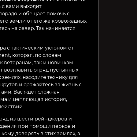
 с вами выходит
орадо и обещает помочь с
 его земли от его же кровожадных
есь на север. Так начинается
ра с тактическим уклоном от
ment, которая, по словам
к ветеранам, так и новичкам
ит возглавить отряд пустынных
 землях, находите технику для
крутов и сражайтесь за жизнь с
ами. Вас ждет сложная
ема и цепляющая история,
действий.
тряд из шести рейнджеров и
ождения при помощи перков и
кому доверять в этих землях, а