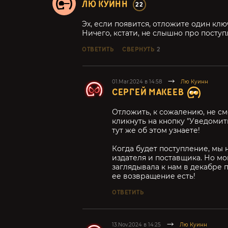
ЛЮ КУИНН
22
Эх, если появится, отложите один клю
Ничего, кстати, не слышно про посту
ОТВЕТИТЬ
СВЕРНУТЬ
2
01.Mar.2024 в 14:58
Лю Куинн
СЕРГЕЙ МАКЕЕВ
Отложить, к сожалению, не см
кликнуть на кнопку "Уведомить
тут же об этом узнаете!
Когда будет поступление, мы не
издателя и поставщика. Но мог
заглядывала к нам в декабре п
ее возвращение есть!
ОТВЕТИТЬ
13.Nov.2024 в 14:25
Лю Куинн