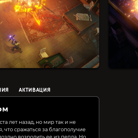
НИЯ
АКТИВАЦИЯ
ом
Broken Roads
Subterrain: Mines of Titan
Pandemi
а лет назад, но мир так и не
я, что сражаться за благополучие
599₽
999₽
499₽
50%
оздно возродить ее из пепла. Но