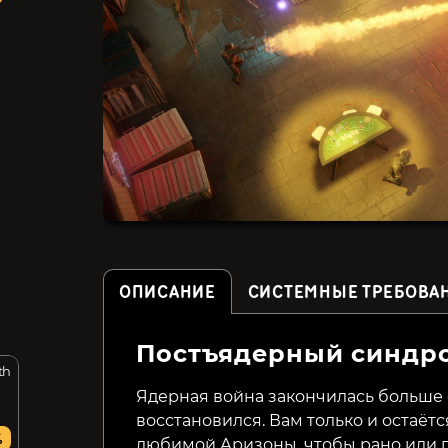
ОПИСАНИЕ
СИСТЕМНЫЕ ТРЕБОВА
Постъядерный синдр
th
Organs Please
Ancient Enemy
Ядерная война закончилась больше ст
восстановился. Вам только и остаётс
329₽
139₽
%
37%
78%
любимой Аризоны, чтобы рано или п