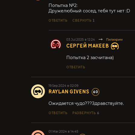
Попытка №2:
Дружелюбный сосед, тебя тут нет :D
ОТВЕТИТЬ
СВЕРНУТЬ
1
03.Jul.2025 в 12:24
Пилихрим
СЕРГЕЙ МАКЕЕВ
Попытка 2 засчитана)
ОТВЕТИТЬ
19.Sep.2024 в 02:09
RAYLAN GIVENS
60
Ожидается чудо???Здравствуйте.
ОТВЕТИТЬ
РАЗВЕРНУТЬ
6
01.Mar.2024 в 14:45