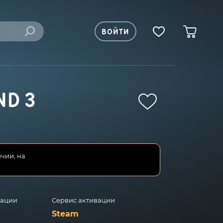
ВОЙТИ
ND 3
ичии, на
вации
Сервис активации
Steam