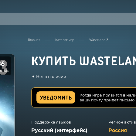
Главная
Каталог игр
Wasteland 3
КУПИТЬ WASTELA
86
critic
Нет в наличии
Когда игра появится в нал
УВЕДОМИТЬ
вашу почту придет письмо
Поддержка языков
Регион акти
Русский (интерфейс)
Россия