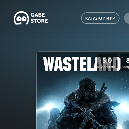
КАТАЛОГ ИГР
5.0
GabeStore
Meta