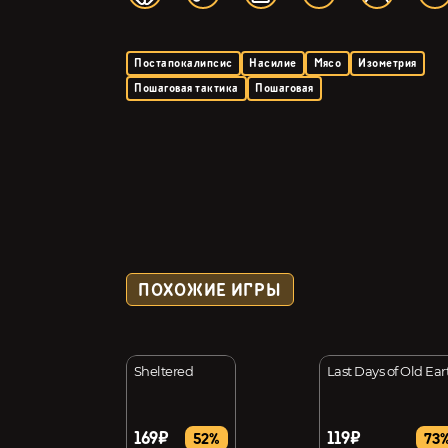
Постапокалипсис
Насилие
Мясо
Изометрия
Пошаговая тактика
Пошаговая
ПОХОЖИЕ ИГРЫ
wn
Sheltered
Last Days of Old Ear
169₽
119₽
30%
52%
73