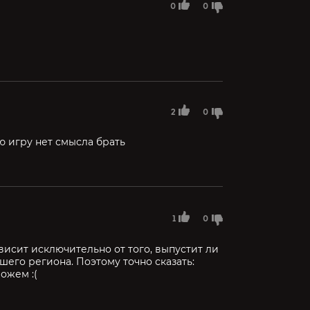
0
0
2
0
ую игру нет смысла брать
1
0
ависит исключительно от того, выпустит ли
шего региона. Поэтому точно сказать:
ожем :(