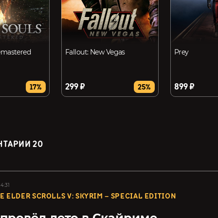
emastered
Fallout: New Vegas
Prey
299 ₽
899 ₽
17%
25%
НТАРИИ
20
4:31
E ELDER SCROLLS V: SKYRIM – SPECIAL EDITION
 провёл лето в Скайриме...