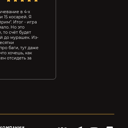
ычевание в 4-х
 15 косарей. Я
рим". Итог - игра
ало. Но это
, то счёт будет
ей до мурашек. Из-
есятки
про баги, тут даже
что хочешь, как
жен отсидеть за