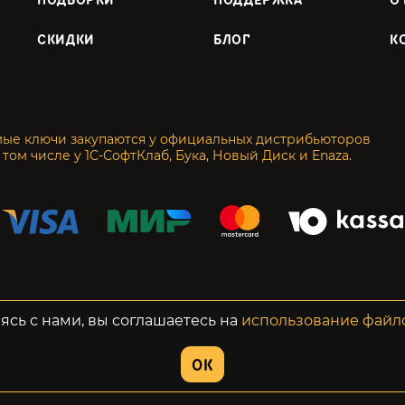
ПОДБОРКИ
ПОДДЕРЖКА
О
СКИДКИ
БЛОГ
К
мые ключи закупаются у официальных дистрибьюторов
 том числе у 1С-СофтКлаб, Бука, Новый Диск и Enaza.
енциальность
Возвраты
ясь с нами, вы соглашаетесь на
использование файл
OK