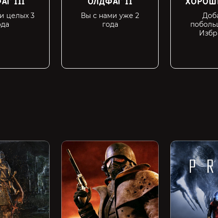
АГ III
ОЛДФАГ II
ХОРОШ
и целых 3
Вы с нами уже 2
Доб
ода
года
поболь
Избр