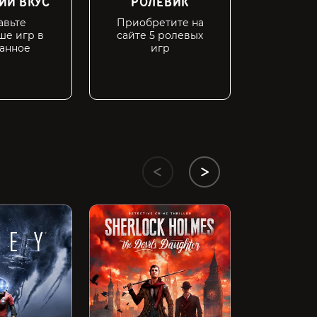
ИЙ ВКУС
РОЛЕВИК
ПК-БО
авьте
Приобретите на
Вы сэко
ше игр в
сайте 5 ролевых
15 по
анное
игр
Grand Theft 