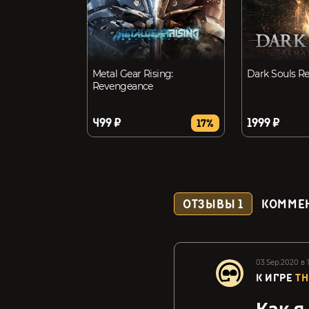
Metal Gear Rising:
Dark Souls R
Revengeance
499 ₽
1999 ₽
17%
ОТЗЫВЫ
1
КОММЕ
03.Sep.2020 в 1
К ИГРЕ
TH
Как я