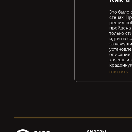
Это было 
стенах. П
решил поб
пройдена 
только ст
идти на с
за кажущи
установле
описание н
хочешь и 
краденную 
ОТВЕТИТЬ