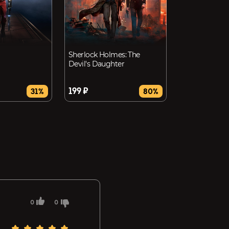
Sherlock Holmes: The
Devil's Daughter
199 ₽
31%
80%
0
0