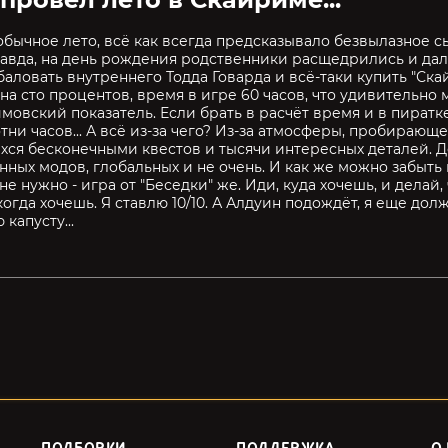
обычное лето, всё как всегда предсказывало безвылазное с
равда, на день рождения родственники расщедрились и дали
аловать внутреннего Тодда Говарда и всё-таки купить "Скай
на сто процентов, время в игре 60 часов, что удивительно м
имовский показатель. Если брать в расчёт время и в пиратке
отни часов... А всё из-за чего? Из-за атмосферы, пробирающ
хся бесконечными квестов и тысячи интересных деталей. Д
нных модов, глобальных и не очень. И как же можно забыть 
е нужно - игра от "Беседки" же. Иди, куда хочешь, и делай, 
когда хочешь. Я ставлю 10/10. А Алдуин подождёт, я еще дол
капусту...