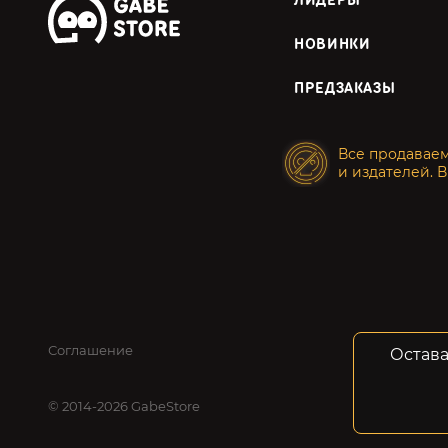
ЛИДЕРЫ
НОВИНКИ
ПРЕДЗАКАЗЫ
Все продавае
и издателей. В
Соглашение
Конфид
Остава
© 2014-2026 GabeStore