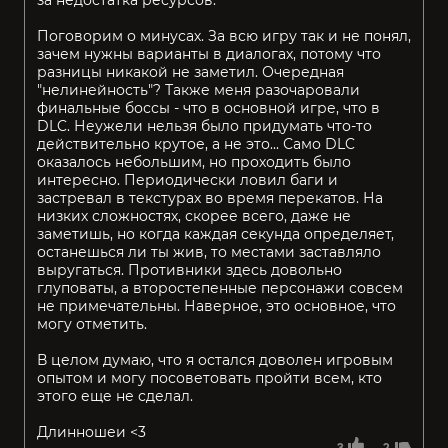
за недостатка ресурсов.
Поговорим о минусах. За всю игру так и не понял,
зачем нужны варианты в диалогах, потому что
разницы никакой не заметил. Очередная
"нелинейность"? Также меня разочаровали
финальные боссы - что в основной игре, что в
DLC. Неужели нельзя было придумать что-то
действительно крутое, а не это... Само DLC
оказалось небольшим, но проходить было
интересно. Периодически ловил баги и
застревал в текстурах во время перекатов. На
низких сложностях, скорее всего, даже не
заметишь, но когда каждая секунда определяет,
останешься ли ты жив, то местами заставляло
выругаться. Противники здесь довольно
глуповаты, а второстепенные персонажи совсем
не примечательны. Наверное, это основное, что
могу отметить.
В целом думаю, что я остался доволен игровым
опытом и могу посоветовать пройти всем, кто
этого еще не сделал.
Длинношеи <3