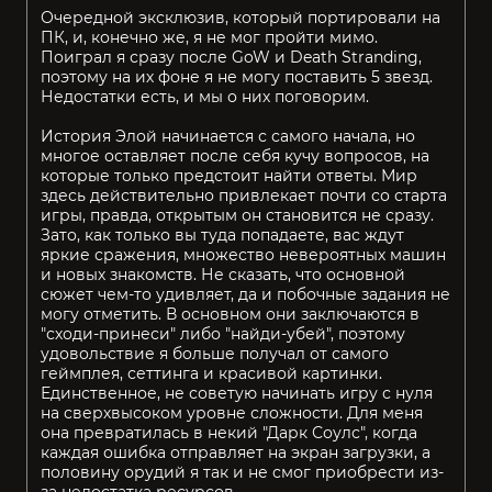
Очередной эксклюзив, который портировали на
ПК, и, конечно же, я не мог пройти мимо.
Поиграл я сразу после GoW и Death Stranding,
поэтому на их фоне я не могу поставить 5 звезд.
Недостатки есть, и мы о них поговорим.
История Элой начинается с самого начала, но
многое оставляет после себя кучу вопросов, на
которые только предстоит найти ответы. Мир
здесь действительно привлекает почти со старта
игры, правда, открытым он становится не сразу.
Зато, как только вы туда попадаете, вас ждут
яркие сражения, множество невероятных машин
и новых знакомств. Не сказать, что основной
сюжет чем-то удивляет, да и побочные задания не
могу отметить. В основном они заключаются в
"сходи-принеси" либо "найди-убей", поэтому
удовольствие я больше получал от самого
геймплея, сеттинга и красивой картинки.
Единственное, не советую начинать игру с нуля
на сверхвысоком уровне сложности. Для меня
она превратилась в некий "Дарк Соулс", когда
каждая ошибка отправляет на экран загрузки, а
половину орудий я так и не смог приобрести из-