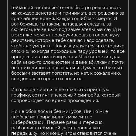
Геймплей заставляет очень быстро реагировать
на каждое действие и принимать все решения за
кратчайшее время. Каждая ошибка - смерть. И
вот бежишь ты такой, пытаешься следить за
сюжетом, качаешься под замечательный саунд и
в этот же момент прокручиваешь в голове кучу
действий, которые тебе сейчас надо сделать,
чтобы не умереть. Поначалу кажется, что это дико
сложно, но когда проходишь пару уровней, то все
процессы автоматизируются. Я не встретил для
себя каких-то сложностей и даже абилками почти
не приходилось пользоваться. Думал, что битвы с
боссами заставят попотеть, но нет, к сожалению,
всё довольно просто и понятно.
Из плюсов хочется еще отметить приятную
графику, сеттинг и классный синтвейв, который
сопровождает во время прохождения.
Но не обошлось и без минусов. Лично мне
вообще не понравились моменты с
Кибербездной. Первые разы интересно,
разбавляет геймплей, дает небольшую
передышку, но к концу игры становится очень