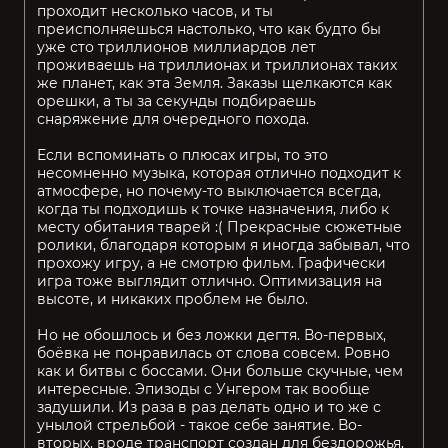
проходит несколько часов, и ты
преисполняешься настолько, что как будто бы
уже сто триллионов миллиардов лет
проживаешь на триллионах и триллионах таких
же планет, как эта Земля. Заказы щелкаются как
орешки, а ты за секунды подбираешь
снаряжение для очередного похода.
Если вспоминать о плюсах игры, то это
несомненно музыка, которая отлично подходит к
атмосфере, но почему-то выключается всегда,
когда ты подходишь к точке назначения, либо к
месту обитания тварей :( Прекрасные сюжетные
ролики, благодаря которым я иногда забывал, что
прохожу игру, а не смотрю фильм. Графически
игра тоже выглядит отлично. Оптимизация на
высоте, и никаких проблем не было.
Но не обошлось и без ложки дегтя. Во-первых,
боёвка не понравилась от слова совсем. Ровно
как и битвы с боссами. Они больше скучные, чем
интересные. Эпизоды с Унгером так вообще
задушили. Из раза в раз делать одно и то же с
унылой стрельбой - такое себе занятие. Во-
вторых, вроде транспорт создан для бездорожья,