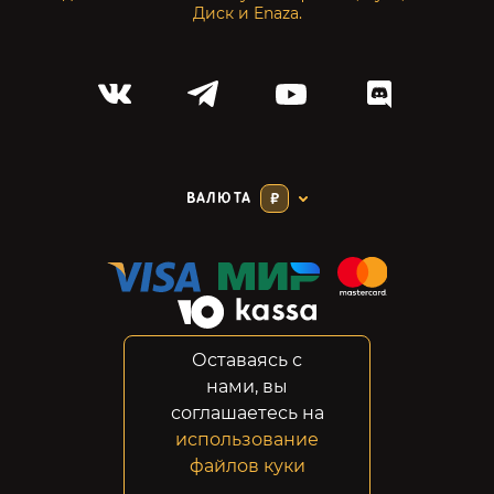
Диск и Enaza.
ВАЛЮТА
₽
Оставаясь с
Соглашение
нами, вы
Конфиденциальность
соглашаетесь на
Возвраты
использование
Правовая информация
файлов куки