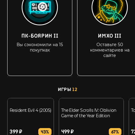
ПК-БОЯРИН II
ИМХО III
Вы сэкономили на 15
Оставьте 50
покупках
комментариев на
сайте
ИГРЫ
12
Resident Evil 4 (2005)
The Elder Scrolls IV: Oblivion
T
Game of the Year Edition
399 ₽
499 ₽
7
43%
67%