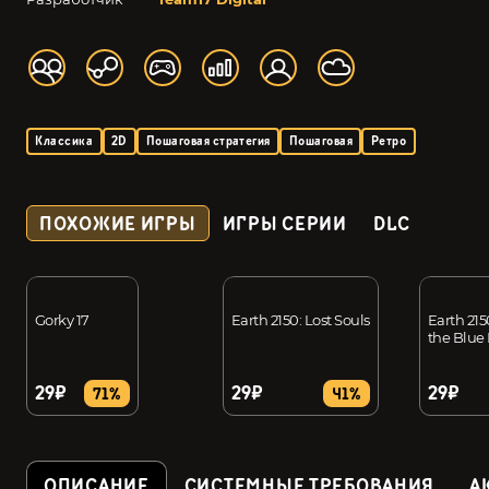
Классика
2D
Пошаговая стратегия
Пошаговая
Ретро
ПОХОЖИЕ ИГРЫ
ИГРЫ СЕРИИ
DLC
Gorky 17
Earth 2150: Lost Souls
Earth 215
the Blue
29₽
29₽
29₽
71%
41%
ОПИСАНИЕ
СИСТЕМНЫЕ ТРЕБОВАНИЯ
А