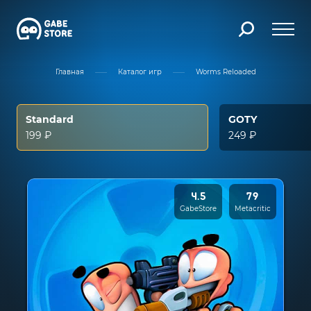
Главная
Каталог игр
Worms Reloaded
Standard
GOTY
199 ₽
249 ₽
4.5
79
GabeStore
Metacritic