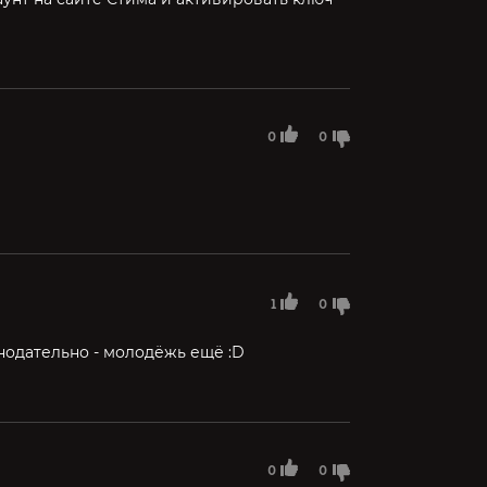
0
0
1
0
онодательно - молодёжь ещё :D
0
0