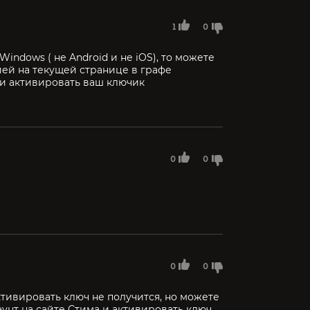
1
0
Windows ( не Android и не iOS), то можете
ей на текущей странице в графе
 и активировать ваш ключик
0
0
0
0
тивировать ключ не получится, но можете
аунт на сайте Стима и активировать ключ