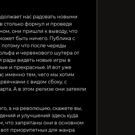
Pixel Puzzles Illustrations
Shogun Showdown
Guards II
& Anime - Jigsaw Pack:
родолжает нас радовать новыми
Space
в столько формул и проведя
109₽
319₽
499₽
68%
42%
ном, они пришли к выводу, что
может быть ничего. Публика с
 потому что после череды
ольфа и червякового шутера от
и рады видеть новые игры в
ые и прекрасные. И вот уже
с именно тем, чего мы хотим
рвячками с видом сбоку, с
арта. А в этом релизе они затеяли
о, а на революцию, скажете вы,
едений и улучшений здесь куда
ом, что запрятаны они в основном
х вот приоритетных для жанра