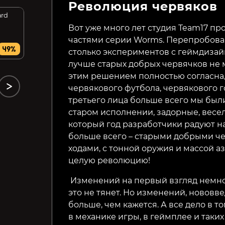
Революция червяков
ard
Rice Bowl Restaurant
Golden Rails: Road To
Klondike
Вот уже много лет студия Team17 п
частями серии Worms. Перепробова
599₽
99₽
49%
14%
50%
столько экспериментов с геймдизай
лучше старых добрых червячков не 
этим решением полностью согласна,
червякового футбола, червякового г
третьего лица больше всего мы был
старом исполнении, задорные, весел
который год разработчики радуют на
больше всего – старыми добрыми че
ходами, с тонной оружия и массой аз
целую революцию!
Изменений на первый взгляд немног
это не тянет. Но изменений, нововв
больше, чем кажется. А все дело в т
в механике игры, в геймплее и таки