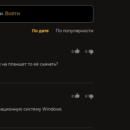
и.
Войти
По дате
По популярности
0
0
 на планшет то её скачать?
0
0
ерационную систему Windows