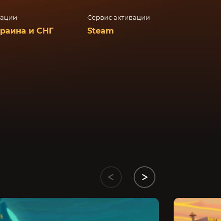
вации
Сервис активации
краина и СНГ
Steam