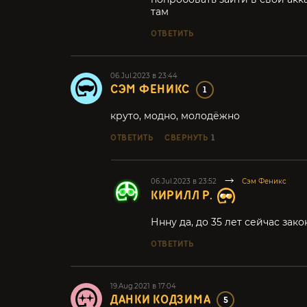
там
ОТВЕТИТЬ
06.Jul.2023 в 23:44
СЭМ ФЕНИКС
1
круто, модно, молодёжно
ОТВЕТИТЬ
СВЕРНУТЬ
1
06.Jul.2023 в 23:52
Сэм Феникс
КИРИЛЛ Р.
Ннну да, до 35 лет сейчас зак
ОТВЕТИТЬ
19.Aug.2021 в 17:04
ДАНКИ КОДЗИМА
5