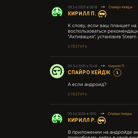
09.Jul.2025 в 06:18
Спайро Кейдж
КИРИЛЛ П.
К слову, если ваш планшет на 
воспользоваться рекомендаци
"Aктивация", установив Steam
ОТВЕТИТЬ
09.Jul.2025 в 15:48
Кирилл П.
СПАЙРО КЕЙДЖ
1
А если андроид?
ОТВЕТИТЬ
09.Jul.2025 в 19:10
Спайро Кейдж
КИРИЛЛ Р.
В приложении на андройде ак
попробовать зайти в свой акк