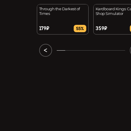
Manager 2026
Through the Darkest of
Kardboard Kings: C
Times
Shop Simulator
179₽
359₽
9%
55%