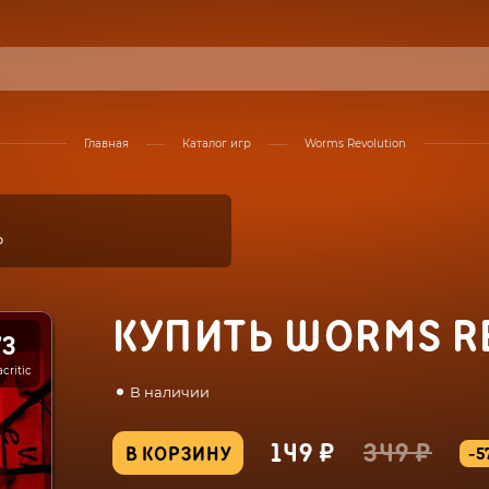
Главная
Каталог игр
Worms Revolution
₽
КУПИТЬ WORMS R
73
critic
В наличии
149 ₽
349 ₽
В КОРЗИНУ
-5