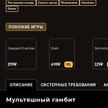
Построение колоды
Скролл-шутер
Минимализм
Линейная
Обмен
ПОХОЖИЕ ИГРЫ
Deepest Chamber
Zoeti
Technoto
299₽
649₽
129₽
9%
ОПИСАНИЕ
СИСТЕМНЫЕ ТРЕБОВАНИЯ
А
Мультяшный гамбит