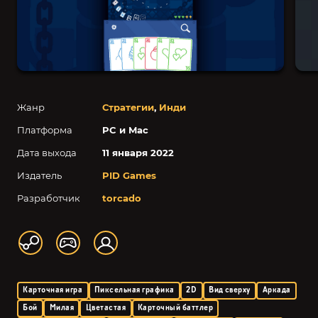
Жанр
Стратегии
,
Инди
Платформа
PC и Mac
Дата выхода
11 января 2022
Издатель
PID Games
Разработчик
torcado
Карточная игра
Пиксельная графика
2D
Вид сверху
Аркада
Бой
Милая
Цветастая
Карточный баттлер