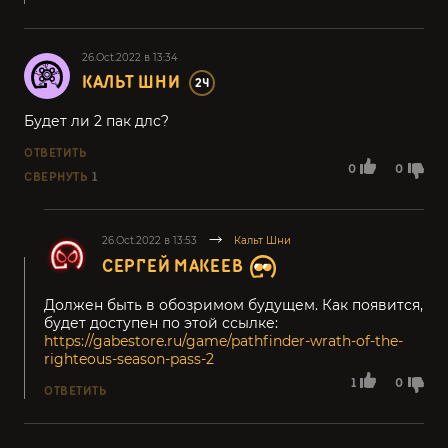
26.Oct.2022 в 13:34
КАЛЬТ ШНИ
24
Будет ли 2 пак длс?
ОТВЕТИТЬ
0
0
СВЕРНУТЬ
1
26.Oct.2022 в 13:53
Кальт Шни
СЕРГЕЙ МАКЕЕВ
Должен быть в обозримом будущем. Как появится,
будет доступен по этой ссылке:
https://gabestore.ru/game/pathfinder-wrath-of-the-
righteous-season-pass-2
1
0
ОТВЕТИТЬ