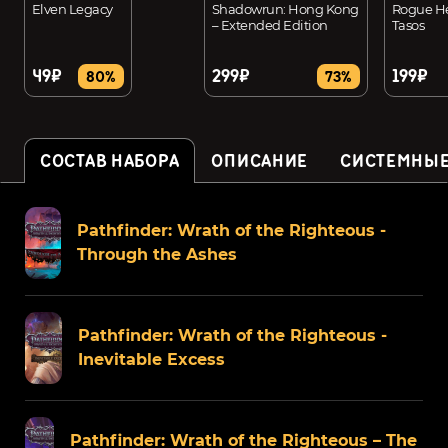
Elven Legacy
Shadowrun: Hong Kong
Rogue He
– Extended Edition
Tasos
49₽
299₽
199₽
80%
73%
СОСТАВ НАБОРА
ОПИСАНИЕ
СИСТЕМНЫЕ
Pathfinder: Wrath of the Righteous -
Through the Ashes
Pathfinder: Wrath of the Righteous -
Inevitable Excess
Pathfinder: Wrath of the Righteous – The