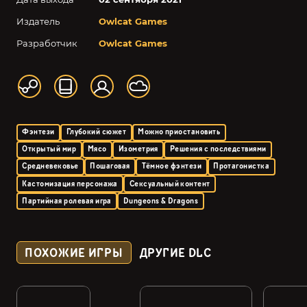
Издатель
Owlcat Games
Разработчик
Owlcat Games
Фэнтези
Глубокий сюжет
Можно приостановить
Открытый мир
Мясо
Изометрия
Решения с последствиями
Средневековье
Пошаговая
Тёмное фэнтези
Протагонистка
Кастомизация персонажа
Сексуальный контент
Партийная ролевая игра
Dungeons & Dragons
ПОХОЖИЕ ИГРЫ
ДРУГИЕ DLC