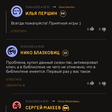
12.Nov.2022 в 20:10
Константин
ИЛЬЯ ПЕРШИН
99
Всегда пожалуйста! Приятной игры :)
0
0
ОТВЕТИТЬ
31.Oct.2022 в 15:29
НИКО БЛАЗКОВИЦ
10
Проблема, купил данный сизон пас, активировал
ключ, а в библиотеке не чего не отмечено, что в
библиотеке имеется. Первый раз у вас такое
ОТВЕТИТЬ
0
0
СВЕРНУТЬ
5
31.Oct.2022 в 16:10
Нико Блазковиц
СЕРГЕЙ МАКЕЕВ