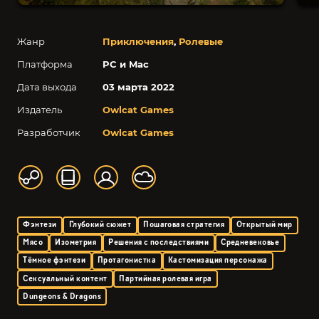
Жанр
Приключения
,
Ролевые
Платформа
PC и Mac
Дата выхода
03 марта 2022
Издатель
Owlcat Games
Разработчик
Owlcat Games
Фэнтези
Глубокий сюжет
Пошаговая стратегия
Открытый мир
Мясо
Изометрия
Решения с последствиями
Средневековье
Тёмное фэнтези
Протагонистка
Кастомизация персонажа
Сексуальный контент
Партийная ролевая игра
Dungeons & Dragons