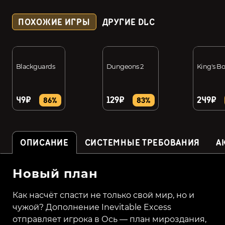
ПОХОЖИЕ ИГРЫ
ДРУГИЕ DLC
Blackguards
Dungeons 2
King's Bo
49₽
129₽
249₽
86%
83%
ОПИСАНИЕ
СИСТЕМНЫЕ ТРЕБОВАНИЯ
А
Новый план
Как насчёт спасти не только свой мир, но и
чужой? Дополнение Inevitable Excess
отправляет игрока в Ось — план мироздания,