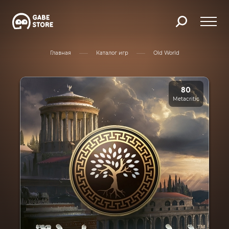
Главная
Каталог игр
Old World
80
Metacritic