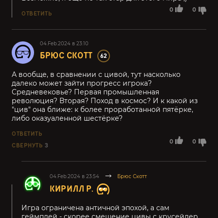
0
0
ОТВЕТИТЬ
04.Feb.2024 в 23:10
БРЮС СКОТТ
62
А вообще, в сравнении с цивой, тут насколько
далеко может зайти прогресс игрока?
Средневековье? Первая промышленная
революция? Вторая? Поход в космос? И к какой из
"цив" она ближе: к более проработанной пятёрке,
либо оказуаленной шестёрке?
ОТВЕТИТЬ
0
0
СВЕРНУТЬ
3
04.Feb.2024 в 23:54
Брюс Скотт
КИРИЛЛ Р.
Игра ограничена античной эпохой, а сам
геймплей - скорее смешение цивы с крусейдер