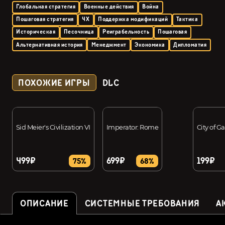
Глобальная стратегия
Военные действия
Война
Пошаговая стратегия
4X
Поддержка модификаций
Тактика
Историческая
Песочница
Реиграбельность
Пошаговая
Альтернативная история
Менеджмент
Экономика
Дипломатия
ПОХОЖИЕ ИГРЫ
DLC
Sid Meier's Civilization VI
Imperator: Rome
City of G
499₽
699₽
199₽
75%
68%
ОПИСАНИЕ
СИСТЕМНЫЕ ТРЕБОВАНИЯ
А