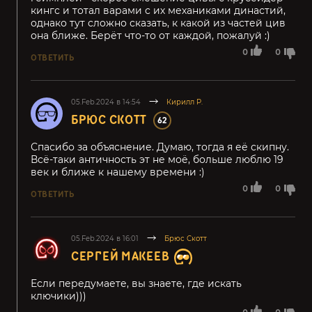
кингс и тотал варами с их механиками династий,
однако тут сложно сказать, к какой из частей цив
она ближе. Берёт что-то от каждой, пожалуй :)
0
0
ОТВЕТИТЬ
05.Feb.2024 в 14:54
Кирилл Р.
БРЮС СКОТТ
62
Спасибо за объяснение. Думаю, тогда я её скипну.
Всё-таки античность эт не моё, больше люблю 19
век и ближе к нашему времени :)
0
0
ОТВЕТИТЬ
05.Feb.2024 в 16:01
Брюс Скотт
СЕРГЕЙ МАКЕЕВ
Если передумаете, вы знаете, где искать
ключики)))