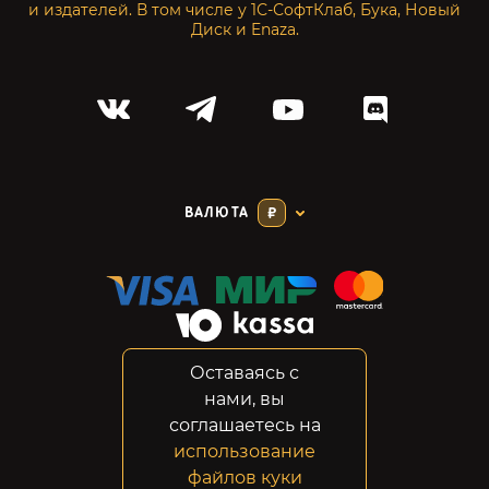
и издателей. В том числе у 1С-СофтКлаб, Бука, Новый
Диск и Enaza.
ВАЛЮТА
₽
Оставаясь с
Соглашение
нами, вы
Конфиденциальность
соглашаетесь на
Возвраты
использование
Правовая информация
файлов куки