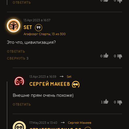
0
0
ОТВЕТИТЬ
13.Apr.2023 в 16:57
SET
99
Агафоэрг Спарты, 13 из 300
Это что, цивилизация?
ОТВЕТИТЬ
0
0
СВЕРНУТЬ
3
13.Apr.2023 в 16:59
Set
СЕРГЕЙ МАКЕЕВ
Внешне прям очень похоже)
1
0
ОТВЕТИТЬ
17.May.2023 в 13:40
Сергей Макеев