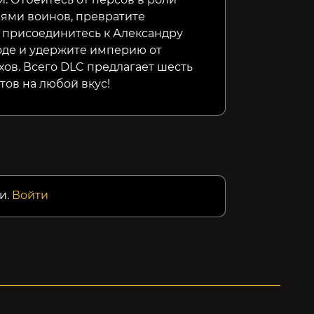
899₽
229₽
419₽
71%
23%
ями воинов, превратите
 присоединитесь к Александру
оде и удержите империю от
хов. Всего DLC предлагает шесть
ов на любой вкус!
и.
Войти