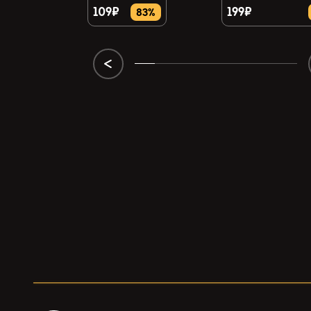
109₽
199₽
43%
83%