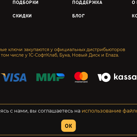
ПОДБОРКИ
ПОДДЕРЖКА
О
СКИДКИ
БЛОГ
К
мые ключи закупаются у официальных дистрибьюторов
 том числе у 1С-СофтКлаб, Бука, Новый Диск и Enaza.
енциальность
Возвраты
ясь с нами, вы соглашаетесь на
использование файл
OK