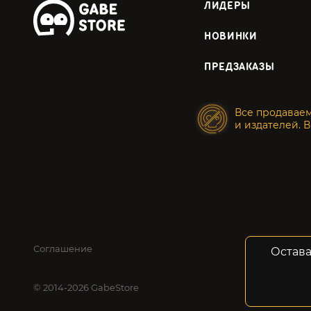
ЛИДЕРЫ
НОВИНКИ
ПРЕДЗАКАЗЫ
Все продавае
и издателей. В
Соглашение
Конфид
Остава
© 2014-2026 GabeStore