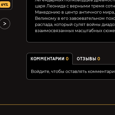
699₽
299₽
64%
68%
42%
царя Леонида с верными тремя сотн
Македонию в центр античного мира,
Великому в его завоевательном пох
распада, который сулят войны диадо
взаимосвязанных масштабных сюжет
КОММЕНТАРИИ
0
ОТЗЫВЫ
0
Войдите, чтобы оставлять комментари