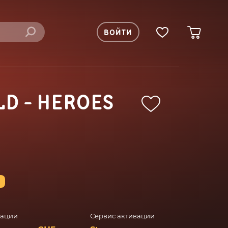
ВОЙТИ
D - HEROES
%
вации
Сервис активации