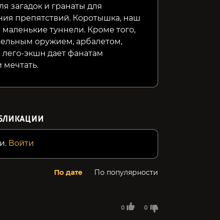
ля загадок и гранаты для
ния препятствий. Коротышка, наш
 маленькие туннели. Кроме того,
рельным оружием, арбалетом,
 лего-экшн дает фанатам
 мечтать.
БЛИКАЦИИ
и.
Войти
По дате
По популярности
0
0