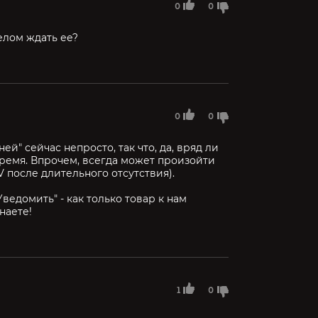
0
0
целом ждать ее?
0
0
ей" сейчас непросто, так что, да, вряд ли
ремя. Впрочем, всегда может произойти
V после длительного отсутствия).
ведомить" - как только товар к нам
наете!
1
0