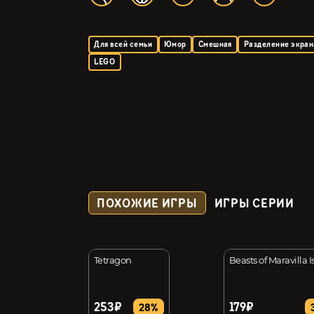
Для всей семьи
Юмор
Смешная
Разделение экран
LEGO
ПОХОЖИЕ ИГРЫ
ИГРЫ СЕРИИ
itch
Tetragon
Beasts of Maravilla 
253₽
179₽
31%
28%