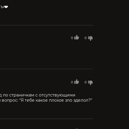
ты❤️
0
0
0
0
од по страничкам с отсутствующими
вопрос: "Я тебе какое плохое зло зделол?"