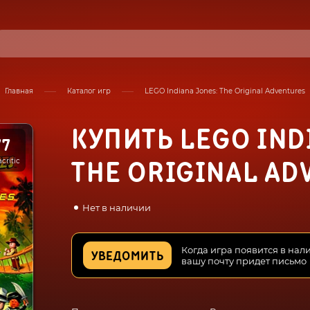
Главная
Каталог игр
LEGO Indiana Jones: The Original Adventures
КУПИТЬ LEGO IND
77
critic
THE ORIGINAL AD
Нет в наличии
Когда игра появится в нал
УВЕДОМИТЬ
вашу почту придет письмо