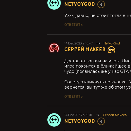
NETVOYGOD
6
Уххх, давно, не стоит тогда в 
ОТВЕТИТЬ
14.Dec.2023 в 18:47
NeTvoyGod
СЕРГЕЙ МАКЕЕВ
Доставать ключи на игры "Дисн
игра появится в ближайшее в
чудо (появилась же у нас GTA 
Советую кликнуть по кнопке "У
вернется, вы тут же об этом уз
ОТВЕТИТЬ
14.Dec.2023 в 19:01
Сергей Макеев
NETVOYGOD
6