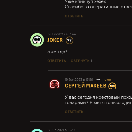
Уже кликнул хехех
Спасибо за оперативные отве
ОТВЕТИТЬ
19.Jun.2023 в 13:44
JOKER
99
а эм где?
ОТВЕТИТЬ
СВЕРНУТЬ
1
19.Jun.2023 в 13:56
joker
СЕРГЕЙ МАКЕЕВ
У вас сегодня крестовый пох
товарами? У меня только один 
ОТВЕТИТЬ
17.Jun.2021 в 16:29