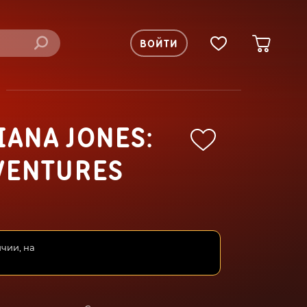
ВОЙТИ
IANA JONES:
VENTURES
ичии, на