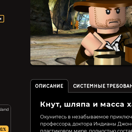
а
ОПИСАНИЕ
СИСТЕМНЫЕ ТРЕБОВА
Кнут, шляпа и масса 
Island
Hell Pie
A Tale for Anna
Окунитесь в незабываемое приключ
профессора, доктора Индианы Джонс
399₽
139₽
31%
55%
48%
пластиковом мире, полностью соста