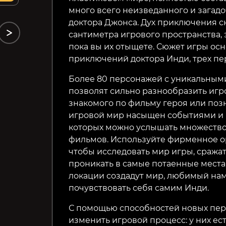
много всего неизведанного и загадо
доктора Джонса. Дух приключения ск
сантиметра игрового пространства, з
пока вы их отыщете. Сюжет игры ос
приключений доктора Инди, трех пер
Более 80 персонажей с уникальным
позволят сильно разнообразить игр
знакомого по фильму героя или поз
игровой мир насыщен событиями и 
которых можно услышать множество
фильмов. Используйте фирменное о
чтобы исследовать мир игры, сража
проникать в самые потаенные места
локации создадут мир, любимый нами
почувствовать себя самим Инди.
С помощью способностей новых пер
изменить игровой процесс: у них ес