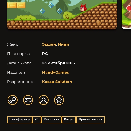
Жанр
Экшен
,
Инди
Платформа
PC
Дата выхода
23 октября 2015
Издатель
HandyGames
Разработчик
Kasaa Solution
Платформер
2D
Классика
Ретро
Протагонистка