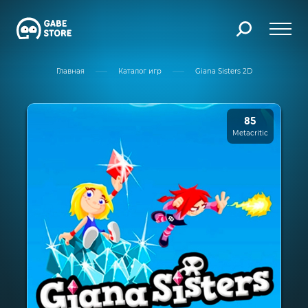
Главная
Каталог игр
Giana Sisters 2D
85
Metacritic