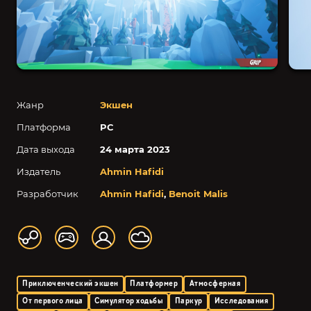
Жанр
Экшен
Платформа
PC
Дата выхода
24 марта 2023
Издатель
Ahmin Hafidi
Разработчик
Ahmin Hafidi
,
Benoit Malis
Приключенческий экшен
Платформер
Атмосферная
От первого лица
Симулятор ходьбы
Паркур
Исследования