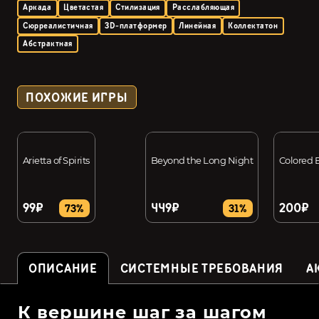
Аркада
Цветастая
Стилизация
Расслабляющая
Сюрреалистичная
3D-платформер
Линейная
Коллектатон
Абстрактная
ПОХОЖИЕ ИГРЫ
Arietta of Spirits
Beyond the Long Night
Colored E
99₽
449₽
200₽
73%
31%
ОПИСАНИЕ
СИСТЕМНЫЕ ТРЕБОВАНИЯ
А
К вершине шаг за шагом