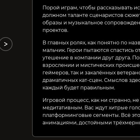
Curse
Edition
Порой играм, чтобы рассказывать ис
должном таланте сценаристов сюжет
249₽
99₽
41%
82%
образы и музыкальное сопровожден
проектов.
В главных ролях, как понятно по на
мальчик. Герои пытаются спастись о
утешение в компании друг друга. П
взрослении и мистических происшес
геймеров, так и закалённых ветера
драматичных кат-сцен. Смыслов здес
каждый будет правильным.
Игровой процесс, как ни странно, н
медитативным. Вас ждут хитрые го
платформинговые сегменты. Всё эт
анимациями, достойными трёхмерно