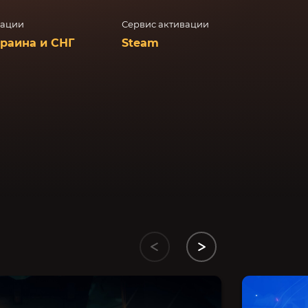
вации
Сервис активации
краина и СНГ
Steam