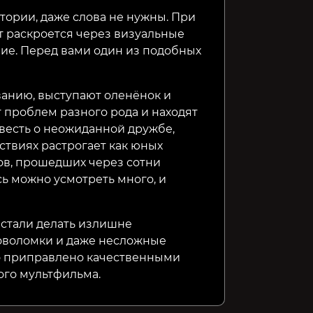
тории, даже слова не нужны. При
 раскроется через визуальные
399₽
699₽
279₽
8%
77%
ие. Перед вами один из подобных
званию, выступают оленёнок и
т проблем разного рода и находят
овесть о неожиданной дружбе,
твиях растрогает как юных
нов, прошедших через сотни
ь можно усмотреть много, и
е стали делать излишне
ловоломки и даже несложные
о приправлено качественными
го мультфильма.