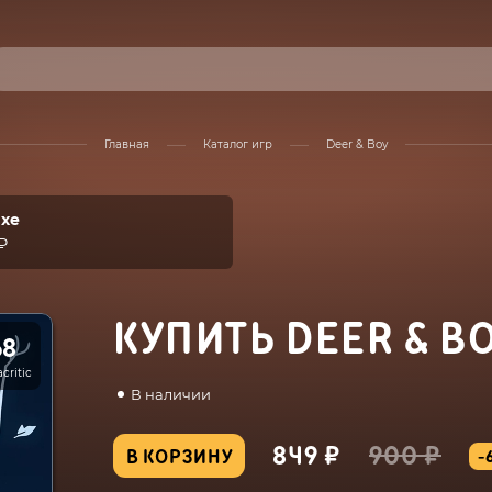
Главная
Каталог игр
Deer & Boy
uxe
₽
КУПИТЬ DEER & B
68
critic
В наличии
849 ₽
900 ₽
В КОРЗИНУ
-