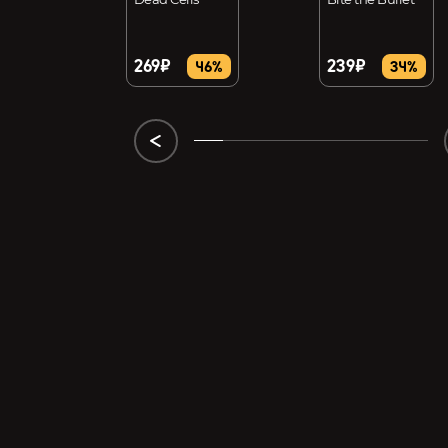
269₽
239₽
46%
34%