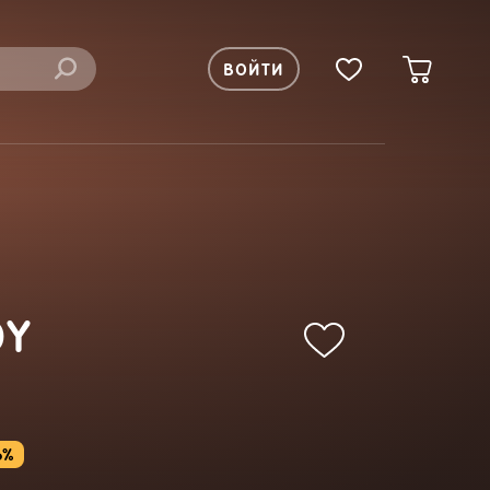
ВОЙТИ
OY
6%