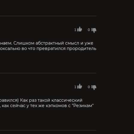
1
0
 знаем. Слишком абстрактный смысл и уже
оксально во что превратился прородитель
1
0
авился) Как раз такой классический
 как сейчас у тех же кэпкомов с "Резикам"