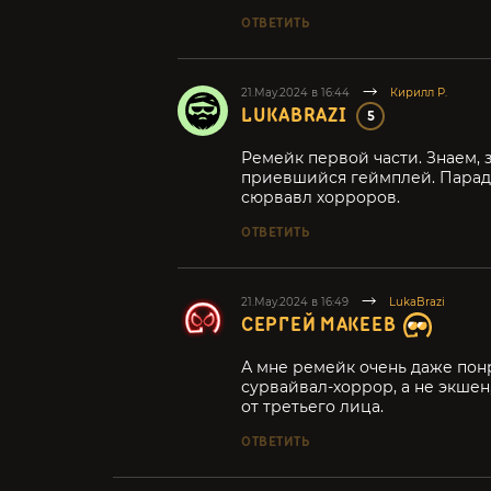
ОТВЕТИТЬ
21.May.2024 в 16:44
Кирилл Р.
LUKABRAZI
5
Ремейк первой части. Знаем,
приевшийся геймплей. Парад
сюрвавл хорроров.
ОТВЕТИТЬ
21.May.2024 в 16:49
LukaBrazi
СЕРГЕЙ МАКЕЕВ
А мне ремейк очень даже понр
сурвайвал-хоррор, а не экшен,
от третьего лица.
ОТВЕТИТЬ