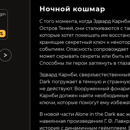
Ночной кошмар
igin
HumanitZ
Edge of Sanity
С того момента, когда Эдвард Карнб
Остров Теней, они сталкиваются с 
499₽
399₽
8%
62%
60%
которые хотят помешать им восстан
хранящие секретный ключ к некот
событиям. Опасность сопровождает 
может скрывать секреты или быть 
Способны ли герои заглянуть в глаз
Эдвард Карнби, сверхъестественный д
Dark погружает в тёмную и странну
не действуют. Вооруженный фонарик
Карнби должен найти необходимые п
ключи, которые помогут ему избежа
В новой части Alone in the Dark вас
навеянная произведения Г. Ф. Лавкр
история с динамичным геймплеем. 