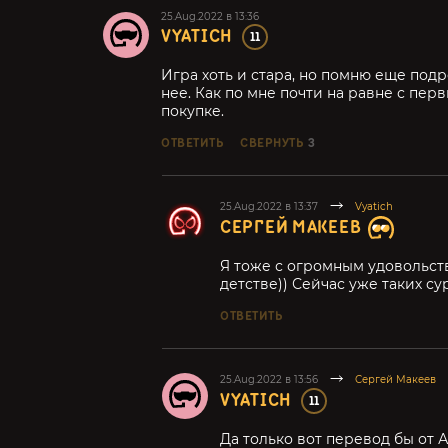
25.Aug.2022 в 13:36
VYATICH
11
Игра хоть и стара, но помню еще под
нее. Как по мне почти на равне с пе
покупке.
ОТВЕТИТЬ
СВЕРНУТЬ
3
25.Aug.2022 в 13:37
Vyatich
СЕРГЕЙ МАКЕЕВ
Я тоже с огромным удовольст
детстве)) Сейчас уже таких су
ОТВЕТИТЬ
25.Aug.2022 в 13:56
Сергей Макеев
VYATICH
11
Да только вот перевод бы от А