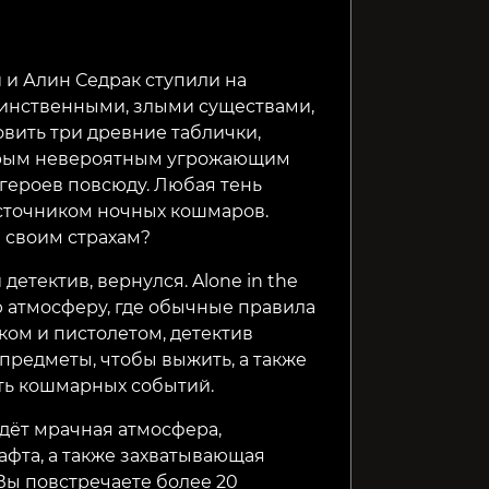
Onee Chanbara ORIGIN
Hauntsville
BoneFie
Horror
и и Алин Седрак ступили на
таинственными, злыми существами,
499₽
629₽
399₽
54%
22%
овить три древние таблички,
орым невероятным угрожающим
героев повсюду. Любая тень
источником ночных кошмаров.
а своим страхам?
етектив, вернулся. Alone in the
ю атмосферу, где обычные правила
ом и пистолетом, детектив
редметы, чтобы выжить, а также
ть кошмарных событий.
 ждёт мрачная атмосфера,
афта, а также захватывающая
Вы повстречаете более 20