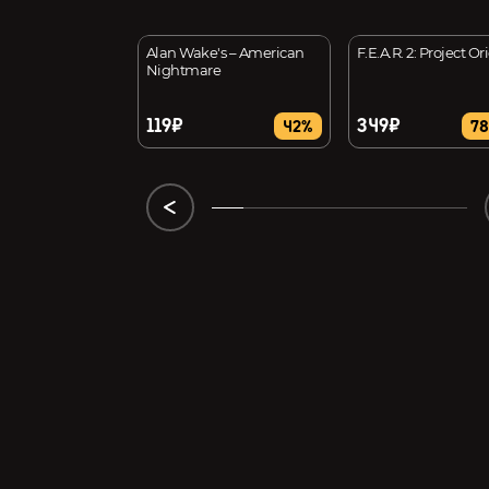
 Carole
Alan Wake's – American
F.E.A.R. 2: Project Or
Nightmare
119₽
349₽
27%
42%
7