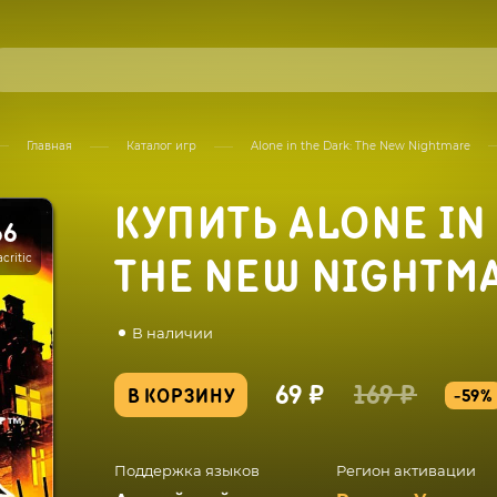
Главная
Каталог игр
Alone in the Dark: The New Nightmare
КУПИТЬ ALONE IN 
66
critic
THE NEW NIGHTM
В наличии
69 ₽
169 ₽
В КОРЗИНУ
-59%
Поддержка языков
Регион активации