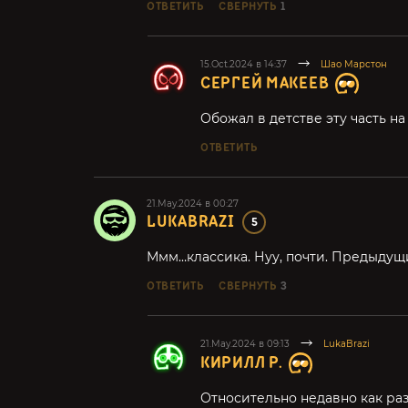
ОТВЕТИТЬ
СВЕРНУТЬ
1
15.Oct.2024 в 14:37
Шао Марстон
СЕРГЕЙ МАКЕЕВ
Обожал в детстве эту часть на 
ОТВЕТИТЬ
21.May.2024 в 00:27
LUKABRAZI
5
Ммм…классика. Нуу, почти. Предыдущ
ОТВЕТИТЬ
СВЕРНУТЬ
3
21.May.2024 в 09:13
LukaBrazi
КИРИЛЛ Р.
Относительно недавно как раз