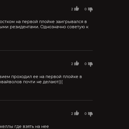
2
0
ростком на первой плойке заигрывался в
рвыми резидентами. Однозначно советую к
2
0
вием проходил ее на первой плойке в
рвайволов почти не делают(((
2
0
келлы где взять на нее