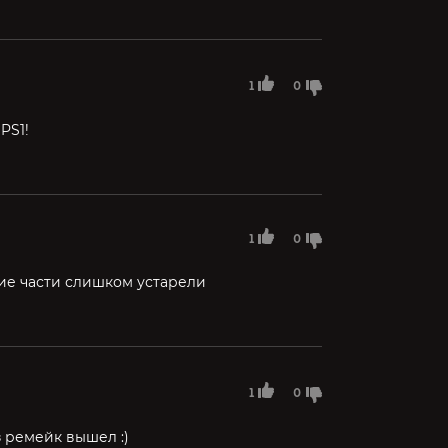
1
0
PS1!
1
0
ие части слишком устарели
1
0
 ремейк вышел :)