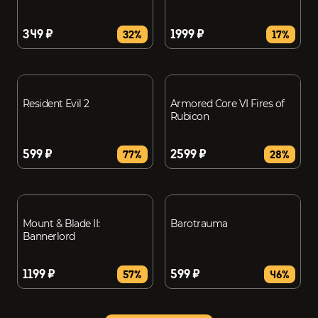
349 ₽
1999 ₽
32%
17%
Resident Evil 2
Armored Core VI Fires of
Rubicon
599 ₽
2599 ₽
77%
28%
Mount & Blade II:
Barotrauma
Bannerlord
1199 ₽
599 ₽
57%
46%