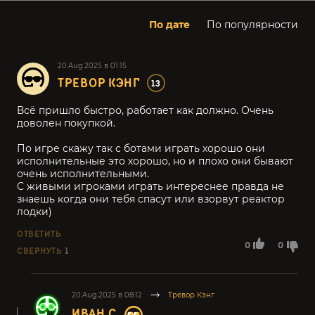
По дате
По популярности
20.Aug.2025 в 01:15
ТРЕВОР КЭНГ
13
Всё пришло быстро, работает как должно. Очень
доволен покупкой.
По игре скажу так с ботами играть хорошо они
исполнительные это хорошо, но и плохо они бывают
очень исполнительными.
С живыми игроками играть интереснее правда не
знаешь когда они тебя спасут или взорвут реактор
лодки)
ОТВЕТИТЬ
0
0
СВЕРНУТЬ
1
20.Aug.2025 в 08:12
Тревор Кэнг
ИВАН С.