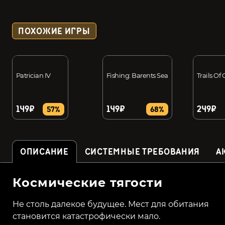
ПОХОЖИЕ ИГРЫ
Patrician IV
Fishing: Barents Sea
Trails Of
149₽
149₽
249₽
57%
68%
ОПИСАНИЕ
СИСТЕМНЫЕ ТРЕБОВАНИЯ
А
Космические тягости
Не столь далекое будущее. Мест для обитания
становится катастрофически мало.