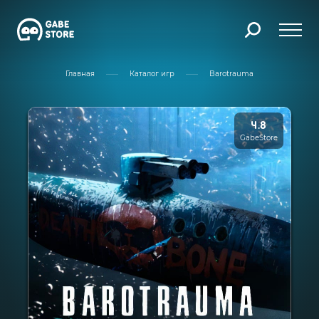
Главная
Каталог игр
Barotrauma
4.8
GabeStore