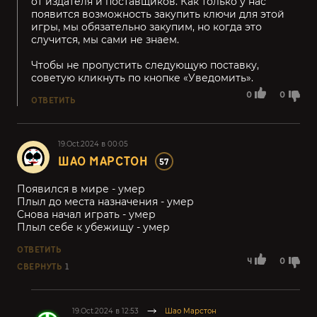
от издателя и поставщиков. Как только у нас
появится возможность закупить ключи для этой
игры, мы обязательно закупим, но когда это
случится, мы сами не знаем.
Чтобы не пропустить следующую поставку,
советую кликнуть по кнопке «Уведомить».
0
0
ОТВЕТИТЬ
19.Oct.2024 в 00:05
ШАО МАРСТОН
57
Появился в мире - умер
Плыл до места назначения - умер
Снова начал играть - умер
Плыл себе к убежищу - умер
ОТВЕТИТЬ
4
0
СВЕРНУТЬ
1
19.Oct.2024 в 12:53
Шао Марстон