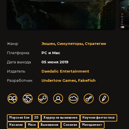
Жанр
Экшен
,
Симуляторы
,
Стратегии
Платформа
PC и Mac
Дата выхода
05 июня 2019
Издатель
Daedalic Entertainment
Разработчик
Undertow Games
,
FakeFish
Морские бои
2D
Хоррор на выживание
Научная фантастика
Насилие
Мясо
Выживание
Сложная
Менеджмент