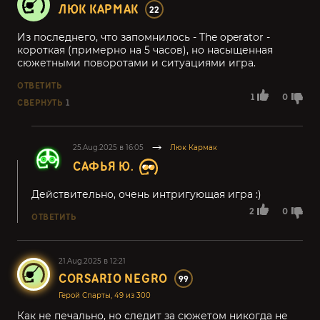
ЛЮК КАРМАК
22
Из последнего, что запомнилось - The operator -
короткая (примерно на 5 часов), но насыщенная
сюжетными поворотами и ситуациями игра.
ОТВЕТИТЬ
1
0
СВЕРНУТЬ
1
25.Aug.2025 в 16:05
Люк Кармак
САФЬЯ Ю.
Действительно, очень интригующая игра :)
2
0
ОТВЕТИТЬ
21.Aug.2025 в 12:21
CORSARIO NEGRO
99
Герой Спарты, 49 из 300
Как не печально, но следит за сюжетом никогда не