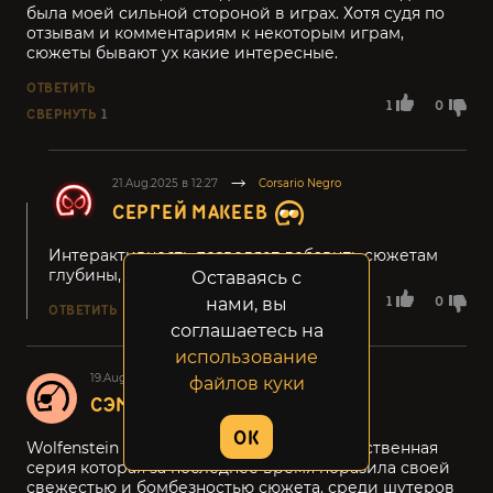
была моей сильной стороной в играх. Хотя судя по
отзывам и комментариям к некоторым играм,
сюжеты бывают ух какие интересные.
ОТВЕТИТЬ
1
0
СВЕРНУТЬ
1
21.Aug.2025 в 12:27
Corsario Negro
СЕРГЕЙ МАКЕЕВ
Интерактивность позволяет добавить сюжетам
глубины, в отличие от кино.
Оставаясь с
1
0
нами, вы
ОТВЕТИТЬ
соглашаетесь на
использование
19.Aug.2025 в 01:30
файлов куки
СЭМ НЮКЕМ
24
OK
Wolfenstein new order и new colosus. Единственная
серия которая за последнее время поразила своей
свежестью и бомбезностью сюжета. среди шутеров