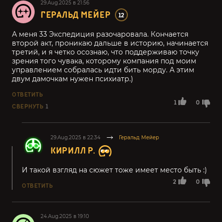
29.Aug.2025 в 21:56
ГЕРАЛЬД МЕЙЕР
12
А меня 33 Экспедиция разочаровала. Кончается
второй акт, проникаю дальше в историю, начинается
третий, и я четко осознаю, что поддерживаю точку
зрения того чувака, которому компания под моим
управлением собралась идти бить морду. А этим
двум дамочкам нужен психиатр.)
ОТВЕТИТЬ
1
0
СВЕРНУТЬ
1
29.Aug.2025 в 22:34
Геральд Мейер
КИРИЛЛ Р.
И такой взгляд на сюжет тоже имеет место быть :)
2
0
ОТВЕТИТЬ
24.Aug.2025 в 19:10