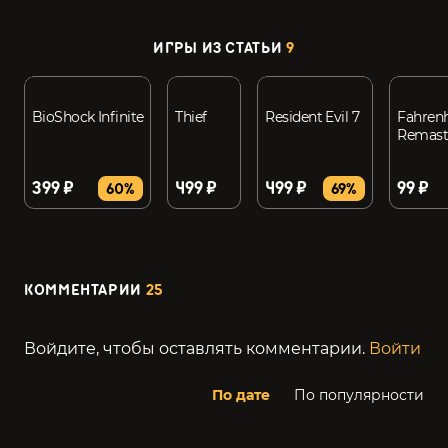
ИГРЫ ИЗ СТАТЬИ
9
BioShock Infinite
Thief
Resident Evil 7
Fahrenh
Remast
399 ₽
499 ₽
499 ₽
99 ₽
60%
69%
КОММЕНТАРИИ
25
Войдите, чтобы оставлять комментарии.
Войти
По дате
По популярности