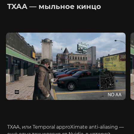
TXAA — мыльное кинцо
TXAA, или Temporal approXimate anti-aliasing —