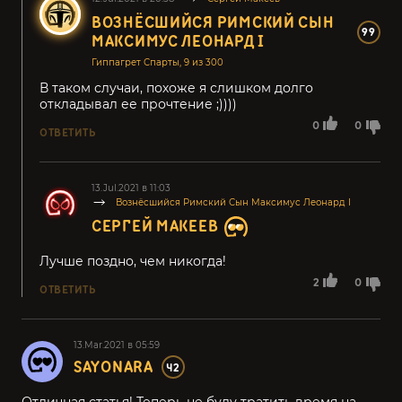
ВОЗНЁСШИЙСЯ РИМСКИЙ СЫН
99
МАКСИМУС ЛЕОНАРД I
Гиппагрет Спарты, 9 из 300
В таком случаи, похоже я слишком долго
откладывал ее прочтение ;))))
0
0
ОТВЕТИТЬ
13.Jul.2021 в 11:03
Вознёсшийся Римский Сын Максимус Леонард I
СЕРГЕЙ МАКЕЕВ
Лучше поздно, чем никогда!
2
0
ОТВЕТИТЬ
13.Mar.2021 в 05:59
SAYONARA
42
Отличная статья! Теперь не буду тратить время на