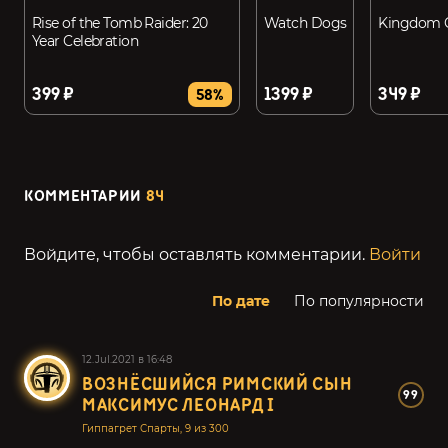
Rise of the Tomb Raider: 20
Watch Dogs
Kingdom C
Year Celebration
399 ₽
1399 ₽
349 ₽
58%
КОММЕНТАРИИ
84
Войдите, чтобы оставлять комментарии.
Войти
По дате
По популярности
12.Jul.2021 в 16:48
ВОЗНЁСШИЙСЯ РИМСКИЙ СЫН
99
МАКСИМУС ЛЕОНАРД I
Гиппагрет Спарты, 9 из 300