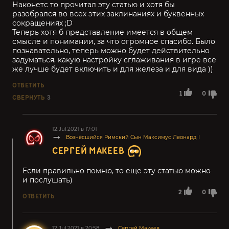
Наконетс то прочитал эту статью и хотя бы
разобрался во всех этих заклинаниях и буквенных
сокращениях ;D
Теперь хотя б представление имеется в общем
смысле и понимании, за что огромное спасибо. Было
познавательно, теперь можно будет действительно
задуматься, какую настройку сглаживания в игре все
же лучше будет включить и для железа и для вида ))
ОТВЕТИТЬ
1
0
СВЕРНУТЬ
3
12.Jul.2021 в 17:01
Вознёсшийся Римский Сын Максимус Леонард I
СЕРГЕЙ МАКЕЕВ
Если правильно помню, то еще эту статью можно
и послушать)
2
0
ОТВЕТИТЬ
12.Jul.2021 в 20:58
Сергей Макеев