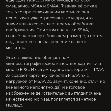
ещё одна технология от Nvidia, в которой
смешались MSAA и SMAA. Главная её фича в
том, что при сглаживании картинки она
использует уже отрисованные кадры, что
значительно сокращает время обработки
изображения. При этом она, как и SSAA,
создаёт картинку в большем размере, а потом
подгоняет её под разрешение вашего
монитора.
Это сглаживание обещает нам
«кинематографическое качество» картинки и
много FPS… И с этим трудно поспорить — TXAA
2x создаёт картинку качества MSAA 4x с
нагрузкой от MSAA 2x. Звучит, конечно, отлично
(и немного непонятно, да), и итоговое
изображение действительно выглядит очень
качественно, но, увы, появляется заметное
мыльцо.