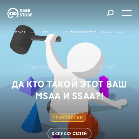
Главная
Блог
Да кто такой этот ваш MSAA и SSAA?!
03.08.2020
84
100563
ДА КТО ТАКОЙ ЭТОТ ВАШ
MSAA И SSAA?!
ТЕХНОЛОГИИ
К СПИСКУ СТАТЕЙ