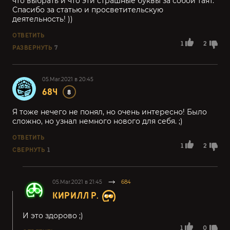
что выбрать и что эти страшные буквы за собой таят.
Спасибо за статью и просветительскую
деятельность! ))
ОТВЕТИТЬ
1
2
РАЗВЕРНУТЬ
7
05.Mar.2021 в 20:45
684
8
Я тоже нечего не понял, но очень интересно! Было
сложно, но узнал немного нового для себя. ;)
ОТВЕТИТЬ
1
2
СВЕРНУТЬ
1
05.Mar.2021 в 21:45
684
КИРИЛЛ Р.
И это здорово ;)
1
0