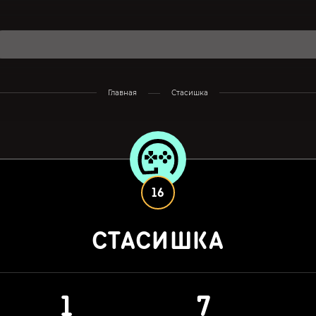
Главная
Стасишка
16
СТАСИШКА
1
7