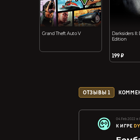
Grand Theft Auto V
Darksiders II:
Edition
199 ₽
ОТЗЫВЫ
1
КОММЕ
04.Feb.2022 в 
К ИГРЕ
DY
Бомба