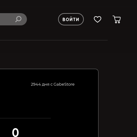
ВОЙТИ
2944 дня с GabeStore
0