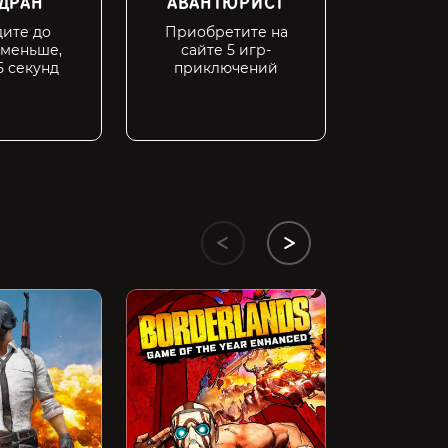
ДРАН
АВАНТЮРИСТ
ОЛДФ
ите до
Приобретите на
Вы с на
 меньше,
сайте 5 игр-
4 
5 секунд
приключений
Dying Light 
2399 ₽