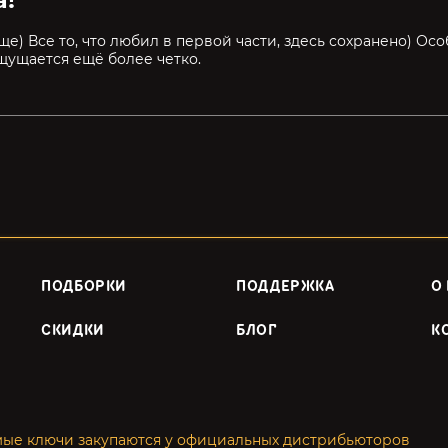
е) Все то, что любил в первой части, здесь сохранено) Ос
щущается ещё более четко.
ПОДБОРКИ
ПОДДЕРЖКА
О
СКИДКИ
БЛОГ
К
мые ключи закупаются у официальных дистрибьюторов