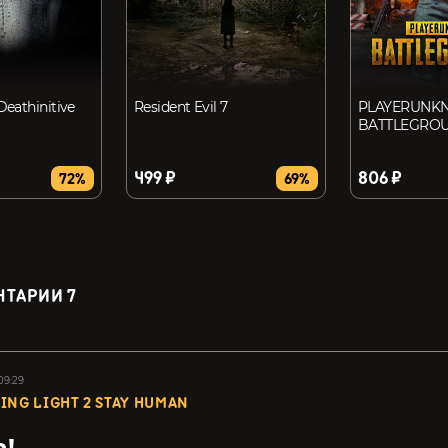
 Deathinitive
Resident Evil 7
PLAYERUNK
BATTLEGRO
499 ₽
806 ₽
72%
69%
НТАРИИ
7
09:29
ING LIGHT 2 STAY HUMAN
!