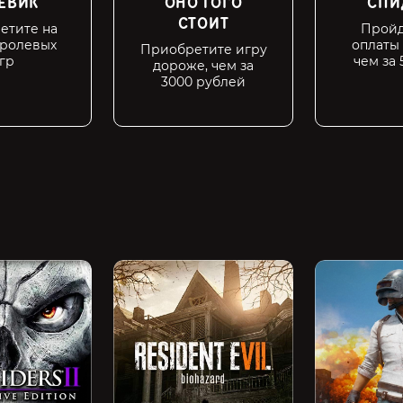
ЕВИК
ОНО ТОГО
СПИ
СТОИТ
етите на
Пройд
 ролевых
оплаты
Приобретите игру
гр
чем за 
дороже, чем за
3000 рублей