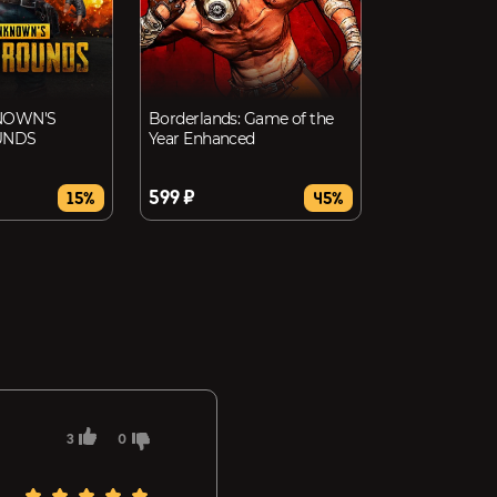
NOWN'S
Borderlands: Game of the
UNDS
Year Enhanced
599 ₽
15%
45%
3
0