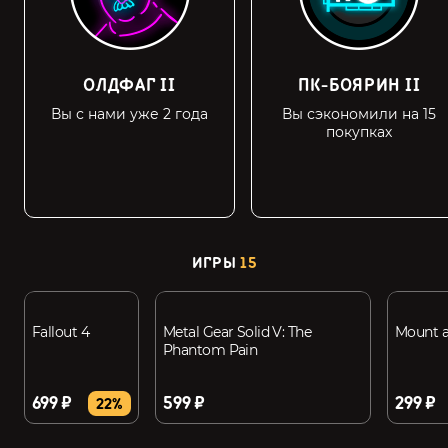
ОЛДФАГ II
ПК-БОЯРИН II
Вы с нами уже 2 года
Вы сэкономили на 15
покупках
ИГРЫ
15
Fallout 4
Metal Gear Solid V: The
Mount a
Phantom Pain
699 ₽
599 ₽
299 ₽
22%