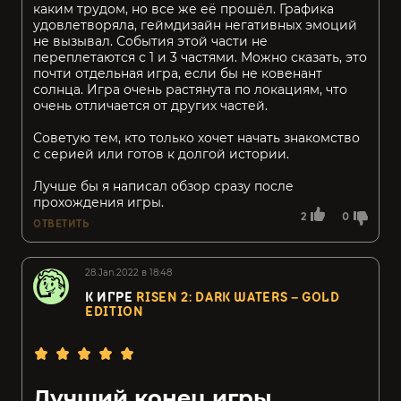
каким трудом, но все же её прошёл. Графика
удовлетворяла, геймдизайн негативных эмоций
не вызывал. События этой части не
переплетаются с 1 и 3 частями. Можно сказать, это
почти отдельная игра, если бы не ковенант
солнца. Игра очень растянута по локациям, что
очень отличается от других частей.
Советую тем, кто только хочет начать знакомство
с серией или готов к долгой истории.
Лучше бы я написал обзор сразу после
прохождения игры.
2
0
ОТВЕТИТЬ
28.Jan.2022 в 18:48
К ИГРЕ
RISEN 2: DARK WATERS – GOLD
EDITION
Лучший конец игры