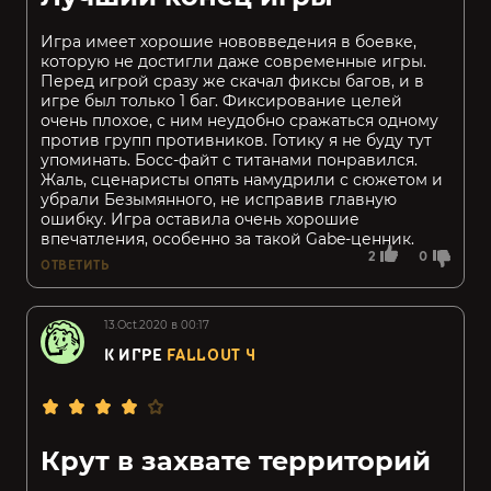
Игра имеет хорошие нововведения в боевке,
которую не достигли даже современные игры.
Перед игрой сразу же скачал фиксы багов, и в
игре был только 1 баг. Фиксирование целей
очень плохое, с ним неудобно сражаться одному
против групп противников. Готику я не буду тут
упоминать. Босс-файт с титанами понравился.
Жаль, сценаристы опять намудрили с сюжетом и
убрали Безымянного, не исправив главную
ошибку. Игра оставила очень хорошие
впечатления, особенно за такой Gabe-ценник.
2
0
ОТВЕТИТЬ
13.Oct.2020 в 00:17
К ИГРЕ
FALLOUT 4
Крут в захвате территорий