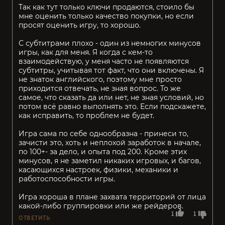
Так как тут только ключи продаются, стоило бы
мне оценить только качество покупки, но если
просят оценить игру, то хорошо.
С субтитрами плохо - один из немногих минусов
игры, как для меня. Я когда с кем-то
взаимодействую, у меня часто не появляются
субтитры, учитывая тот факт, что они включены. Я
не знаток английского, поэтому мне просто
приходится отвечать, не зная вопрос. То же
самое, что сказать да или нет, не зная условий, но
потом всё равно выполнять это. Если подскажете,
как исправить, то проблем не будет.
Игра сама по себе однообразна - принеси то,
зачисти это, хоть и неплохой заработок в начале,
по 100+- за дело, и опыта под 200. Кроме этих
минусов, я не заметил никаких игровых, и багов,
касающихся настроек, физики, механики и
работоспособности игры.
Игра хороша в плане захвата территорий от лица
какой-либо группировки или же рейдеров.
1
1
ОТВЕТИТЬ