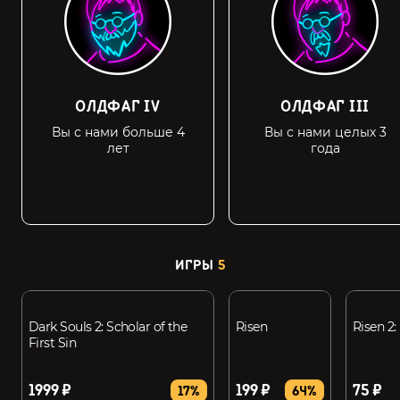
ОЛДФАГ IV
ОЛДФАГ III
Вы с нами больше 4
Вы с нами целых 3
лет
года
ИГРЫ
5
Dark Souls 2: Scholar of the
Risen
Risen 2
First Sin
1999 ₽
199 ₽
75 ₽
17%
64%