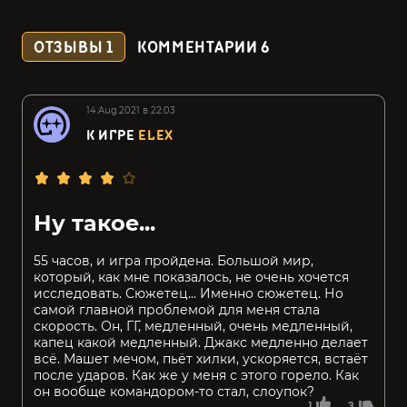
ОТЗЫВЫ
1
КОММЕНТАРИИ
6
14.Aug.2021 в 22:03
К ИГРЕ
ELEX
Ну такое...
55 часов, и игра пройдена. Большой мир,
который, как мне показалось, не очень хочется
исследовать. Сюжетец... Именно сюжетец. Но
самой главной проблемой для меня стала
скорость. Он, ГГ, медленный, очень медленный,
капец какой медленный. Джакс медленно делает
всё. Машет мечом, пьёт хилки, ускоряется, встаёт
после ударов. Как же у меня с этого горело. Как
он вообще командором-то стал, слоупок?
1
3