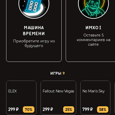
МАШИНА
ИМХО I
ВРЕМЕНИ
Оставьте 5
комментариев на
Приобретите игру из
сайте
будущего
ИГРЫ
9
ELEX
Fallout: New Vegas
No Man's Sky
299 ₽
299 ₽
799 ₽
70%
25%
58%