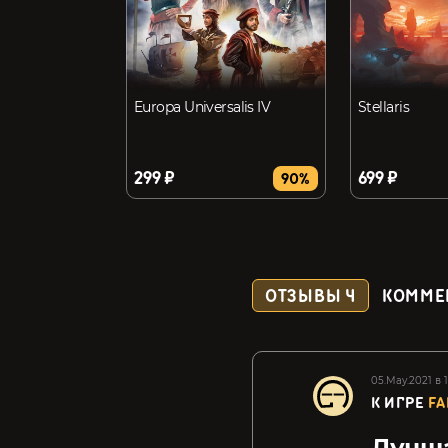
Europa Universalis IV
Stellaris
299 ₽
699 ₽
90%
ОТЗЫВЫ
4
КОММЕ
05.May.2021 в 1
К ИГРЕ
FA
Лучша