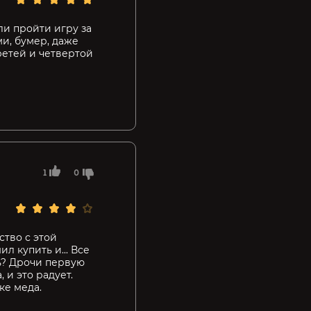
али пройти игру за
ми, бумер, даже
ретей и четвертой
1
0
ство с этой
л купить и... Все
ть? Дрочи первую
 и это радует.
ке меда.