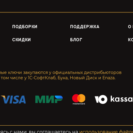
ПОДБОРКИ
ПОДДЕРЖКА
О
СКИДКИ
БЛОГ
К
мые ключи закупаются у официальных дистрибьюторов
 том числе у 1С-СофтКлаб, Бука, Новый Диск и Enaza.
енциальность
Возвраты
ясь с нами, вы соглашаетесь на
использование файл