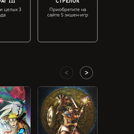
АГ III
СТРЕЛОК
СПИ
и целых 3
Приобретите на
Пройд
ода
сайте 5 экшен-игр
оплаты
чем за 
Elite Danger
299 ₽