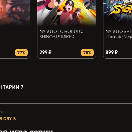
NARUTO TO BORUTO:
NARUTO SHI
SHINOBI STRIKER
Ultimate Nin
299 ₽
899 ₽
77%
75%
НТАРИИ
7
5:01
R CRY 5
я игра серии