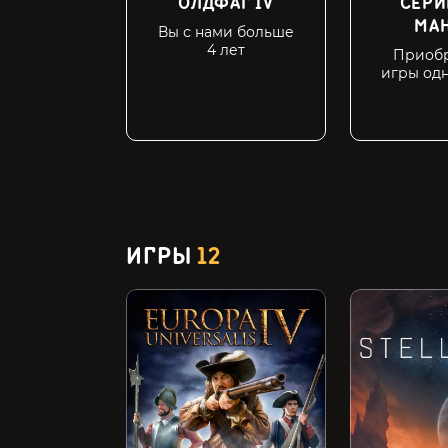
ОЛДФАГ IV
СЕР
МА
Вы с нами больше
4 лет
Приобр
игры од
ИГРЫ
12