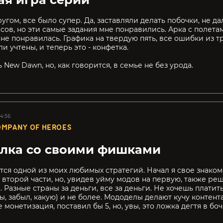
ругом, все было супер. Да, заставляли делать побочки, не д
асов, но эти самые задания мне понравились. Арка с полета
не понравилась. Графика на твердую пять, все ошибки из т
и учтены, и теперь это - конфетка.
 New Dawn, но, как говорится, в семье не без урода.
14:56
MPANY OF HEROES
лка со своими фишками
тся одной из моих любимых стратегий. Начал я свое знаком
 второй части, но, увидев уйму модов на первую, также реши
а. Разные страны за деньги, все за деньги. Не хочешь плати
ы, забыл, какую) и не более. Мододелы делают кучу контента,
 монетизация, поставил бы 5, но, увы, это ложка дегтя в боч