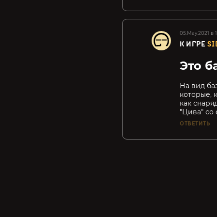
05.May.2021 в 
К ИГРЕ
SI
Это ба
На вид ба
которые, 
как снаряд
"Цива" со
ОТВЕТИТЬ