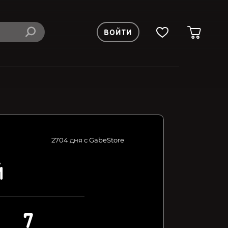
ВОЙТИ
2704 дня с GabeStore
Й
7