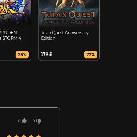
PPUDEN:
Titan Quest Anniversary
ja STORM 4
Edition
179 ₽
25%
72%
0
0