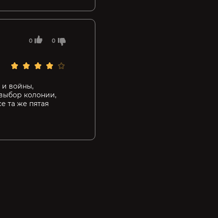
0
0
 и войны,
 выбор колонии,
се та же пятая