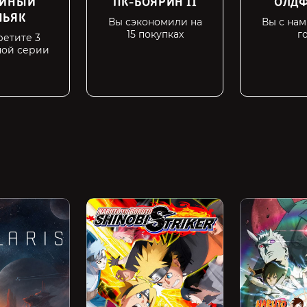
ИЙНЫЙ
ПК-БОЯРИН II
ОЛДФ
НЬЯК
Вы сэкономили на
Вы с нам
15 покупках
г
етите 3
ной серии