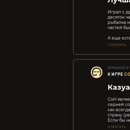
Играл с д
десяток ч
рыбалка м
частей был
А еще есть
ОТВЕТИТЬ
05.May.2021 в 
К ИГРЕ
CO
Казуа
CoH являе
серией со
как всегд
страну (ув
Если бы не
ОТВЕТИТЬ