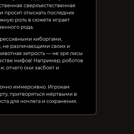
нственная сверхъестественная
 и просит отыскать последних
ажную роль в сюжете играет
венного рода.
грессивными киборгами,
 не различающими своих и
животная хитрость — не зря лисы
естве мифов! Например, роботов
, отчего они засбоят и
точно иммерсивно. Игрокам
рту, притворяться мёртвыми в
ста для ночлега и сохранения.