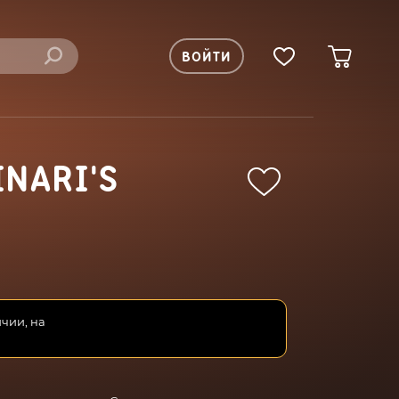
ВОЙТИ
INARI'S
ичии, на