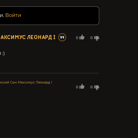
и.
Войти
АКСИМУС ЛЕОНАРД I
99
0
0
 :)
мский Сын Максимус Леонард I
0
0