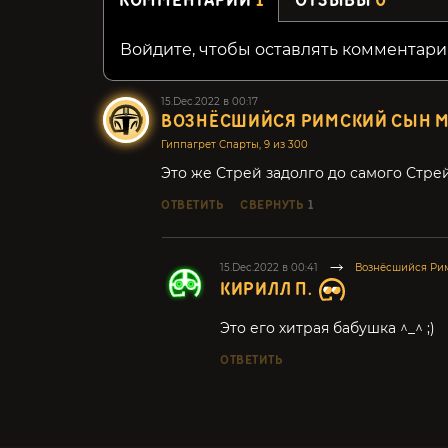
КОММЕНТАРИИ
1
ОТЗЫВЫ
0
Войдите, чтобы оставлять комментари
15.Dec.2022 в 00:17
ВОЗНЁСШИЙСЯ РИМСКИЙ СЫН М
Гиппагрет Спарты, 9 из 300
Это же Стрей зaдолго до сaмого Стрей
ОТВЕТИТЬ
СВЕРНУТЬ
1
15.Dec.2022 в 00:41
Вознёсшийся Ри
КИРИЛЛ П.
Это его хитрая бабушка ^_^ ;)
ОТВЕТИТЬ