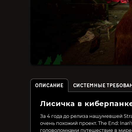
ОПИСАНИЕ
СИСТЕМНЫЕ ТРЕБОВА
Лисичка в киберпанк
SUPERHOT VR
Shadows of Doubt
За 4 года до релиза нашумевшей Str
очень похожий проект. The End: Inar
299₽
499₽
57%
43%
головоломками путешествие в мире 