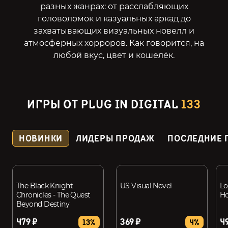
разных жанрах: от расслабляющих
головоломок и казуальных аркад до
захватывающих визуальных новелл и
атмосферных хорроров. Как говорится, на
любой вкус, цвет и кошелёк.
ИГРЫ ОТ PLUG IN DIGITAL
133
НОВИНКИ
ЛИДЕРЫ ПРОДАЖ
ПОСЛЕДНИЕ 
The Black Knight
US Visual Novel
Lo
Chronicles - The Quest
Ho
Beyond Destiny
479 ₽
369 ₽
4
13%
4%