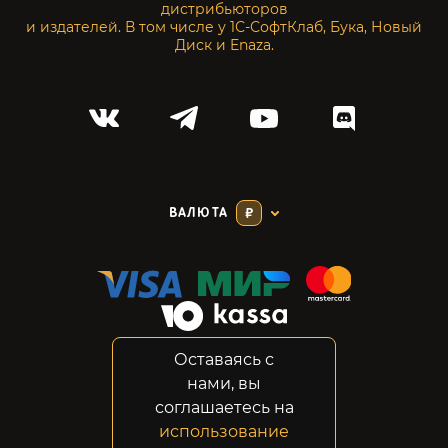
дистрибьюторов
и издателей. В том числе у 1С-СофтКлаб, Бука, Новый
Диск и Enaza.
ВАЛЮТА
₽
Оставаясь с
Соглашение
нами, вы
Конфиденциальность
соглашаетесь на
Возвраты
использование
Правовая информация