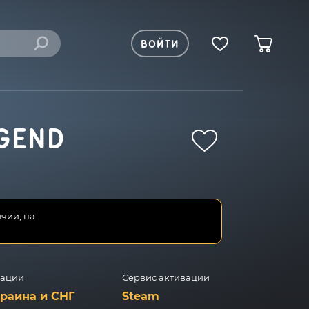
ВОЙТИ
EGEND
ичии, на
вации
Сервис активации
краина и СНГ
Steam