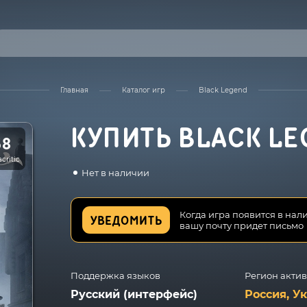
Главная
Каталог игр
Black Legend
КУПИТЬ BLACK L
58
critic
Нет в наличии
Когда игра появится в нал
УВЕДОМИТЬ
вашу почту придет письмо
Поддержка языков
Регион акти
Русский (интерфейс)
Россия, У