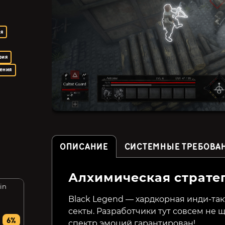
ия
рия
ения
ОПИСАНИЕ
СИСТЕМНЫЕ ТРЕБОВА
Алхимическая страте
ain
СПАРТА 2035
Suikoden I&II HD
Remaster Gate Rune and
Black Legend — хардкорная инди-та
Dunan Unification Wars
секты. Разработчики тут совсем не щ
(СНГ, кроме РФ и РБ)
699₽
6%
30%
спектр эмоций гарантирован!
5499₽