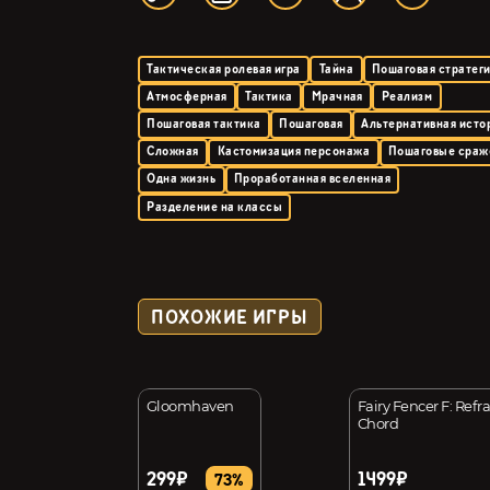
Тактическая ролевая игра
Тайна
Пошаговая стратег
Атмосферная
Тактика
Мрачная
Реализм
Пошаговая тактика
Пошаговая
Альтернативная исто
Сложная
Кастомизация персонажа
Пошаговые сраж
Одна жизнь
Проработанная вселенная
Разделение на классы
ПОХОЖИЕ ИГРЫ
ters: Cold War
Gloomhaven
Fairy Fencer F: Refr
Chord
299₽
1499₽
18%
73%