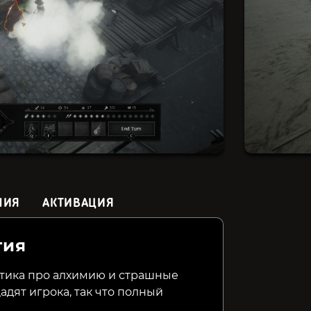
НИЯ
АКТИВАЦИЯ
гия
Valiant Tactics
Lord Ambermaze
Lost Eido
Witch
ктика про алхимию и страшные
адят игрока, так что полный
699₽
499₽
799₽
22%
9%