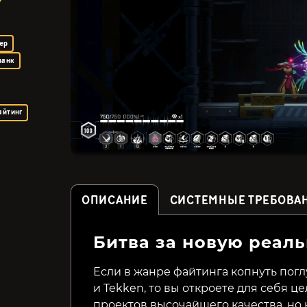
ер
панк
айтинг
ОПИСАНИЕ
СИСТЕМНЫЕ ТРЕБОВА
Битва за новую реаль
Apocalypse Party
Black Gunner Wukong
Если в жанре файтинга копнуть поглу
и Tekken, то вы откроете для себя 
199₽
399₽
48%
20%
проектов высочайшего качества, но