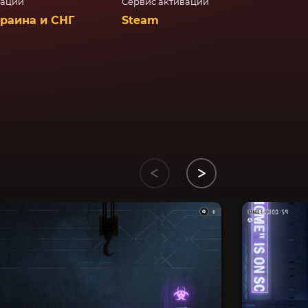
вации
Сервис активации
краина и СНГ
Steam