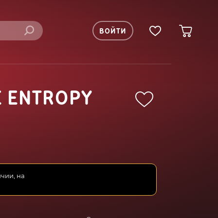
ВОЙТИ
E ENTROPY
ичии, на