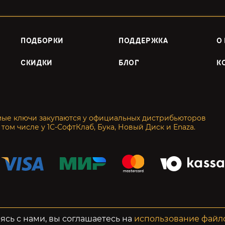
ПОДБОРКИ
ПОДДЕРЖКА
О
СКИДКИ
БЛОГ
К
мые ключи закупаются у официальных дистрибьюторов
 том числе у 1С-СофтКлаб, Бука, Новый Диск и Enaza.
енциальность
Возвраты
ясь с нами, вы соглашаетесь на
использование файл