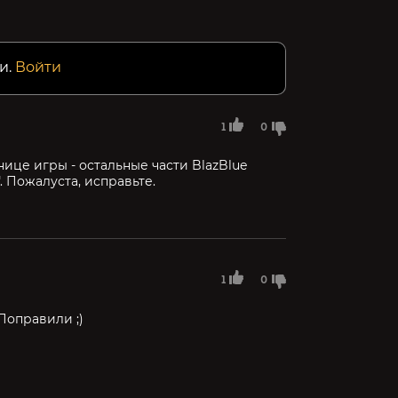
и.
Войти
1
0
нице игры - остальные части BlazBlue
. Пожалуста, исправьте.
1
0
Поправили ;)