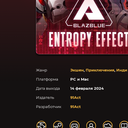
Жанр
Экшен
,
Приключения
,
Инди
Платформа
PC и Mac
Дата выхода
14 февраля 2024
Издатель
91Act
Разработчик
91Act