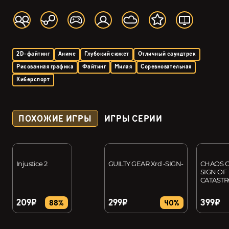
2D-файтинг
Аниме
Глубокий сюжет
Отличный саундтрек
Рисованная графика
Файтинг
Милая
Соревновательная
Киберспорт
ПОХОЖИЕ ИГРЫ
ИГРЫ СЕРИИ
Injustice 2
GUILTY GEAR Xrd -SIGN-
CHAOS 
SIGN OF
CATAST
209₽
299₽
399₽
88%
40%