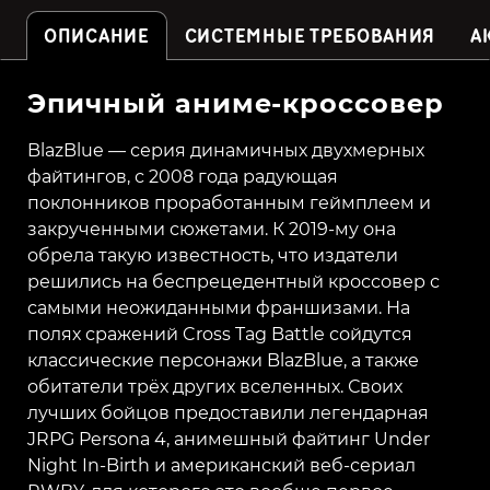
ОПИСАНИЕ
СИСТЕМНЫЕ ТРЕБОВАНИЯ
А
Эпичный аниме-кроссовер
BlazBlue — серия динамичных двухмерных
файтингов, с 2008 года радующая
поклонников проработанным геймплеем и
закрученными сюжетами. К 2019-му она
обрела такую известность, что издатели
решились на беспрецедентный кроссовер с
самыми неожиданными франшизами. На
полях сражений Cross Tag Battle сойдутся
классические персонажи BlazBlue, а также
обитатели трёх других вселенных. Своих
лучших бойцов предоставили легендарная
JRPG Persona 4, анимешный файтинг Under
Night In-Birth и американский веб-сериал