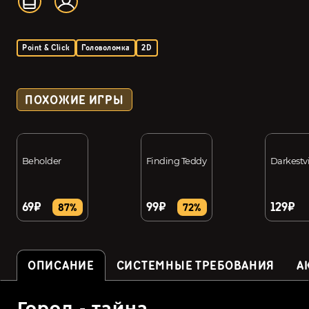
Point & Click
Головоломка
2D
ПОХОЖИЕ ИГРЫ
Beholder
Finding Teddy
Darkestvi
69₽
99₽
129₽
87%
72%
ОПИСАНИЕ
СИСТЕМНЫЕ ТРЕБОВАНИЯ
А
Город - тайна