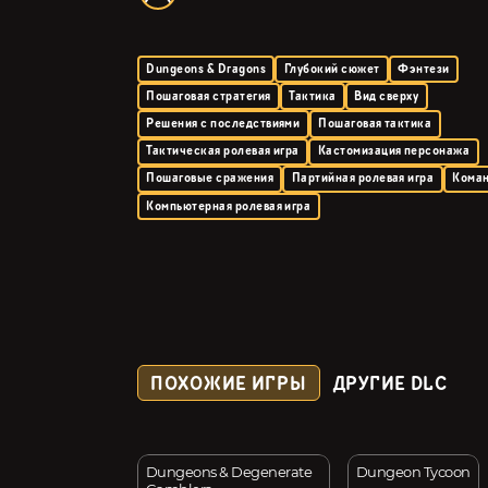
Dungeons & Dragons
Глубокий сюжет
Фэнтези
Пошаговая стратегия
Тактика
Вид сверху
Решения с последствиями
Пошаговая тактика
Тактическая ролевая игра
Кастомизация персонажа
Пошаговые сражения
Партийная ролевая игра
Кома
Компьютерная ролевая игра
ПОХОЖИЕ ИГРЫ
ДРУГИЕ DLC
f Peril (Fighting
Dungeons & Degenerate
Dungeon Tycoon