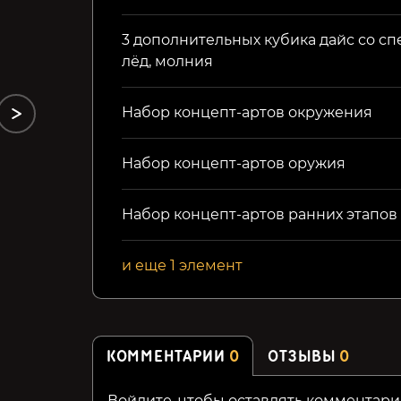
Fantasy Classics)
(Fighting Fantasy Classics)
3 дополнительных кубика дайс со с
299₽
279₽
лёд, молния
Набор концепт-артов окружения
Набор концепт-артов оружия
Набор концепт-артов ранних этапов
и еще 1 элемент
КОММЕНТАРИИ
0
ОТЗЫВЫ
0
Войдите, чтобы оставлять комментари