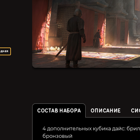
ндная
СОСТАВ НАБОРА
ОПИСАНИЕ
СИ
4 дополнительных кубика дайс: бри
Armies of Death (Fighting
Eye of the Dragon
бронзовый