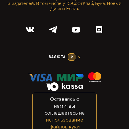
и издателей. В том числе у 1С-СофтКлаб, Бука, Новый
Диск и Enaza.
ВАЛЮТА
₽
Оставаясь с
Соглашение
нами, вы
Конфиденциальность
соглашаетесь на
Возвраты
использование
Правовая информация
файлов куки