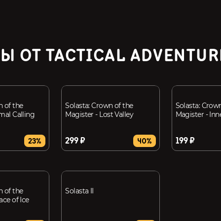
Ы ОТ TACTICAL ADVENTU
n of the
Solasta: Crown of the
Solasta: Crown
mal Calling
Magister - Lost Valley
Magister - Inn
299 ₽
199 ₽
23%
40%
n of the
Solasta II
ace of Ice