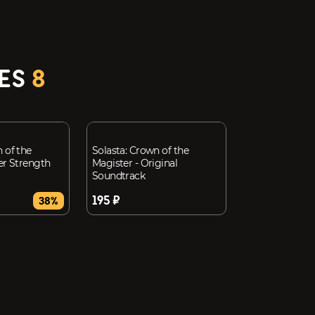
RES
8
 of the
Solasta: Crown of the
er Strength
Magister - Original
Soundtrack
195 ₽
38%