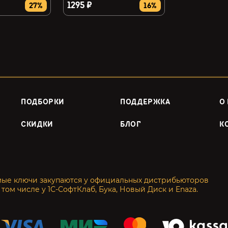
1295 ₽
27%
16%
ПОДБОРКИ
ПОДДЕРЖКА
О
СКИДКИ
БЛОГ
К
мые ключи закупаются у официальных дистрибьюторов
 том числе у 1С-СофтКлаб, Бука, Новый Диск и Enaza.