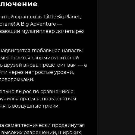
ключение
Orange Santa
Demon Turf
Toodee 
нитой франшизы LittleBigPlanet,
твие! A Big Adventure —
29₽
499₽
299₽
82%
вающий мультиплеер до четырёх
адвигается глобальная напасть:
амеревается скормить жителей
ь друзей вновь предстоит вам — а
йти через непростые уровни,
ловоломками.
ельно вырос по сравнению с
учился драться, пользоваться
нять воздушные трюки
а самая технически продвинутая
а высоких разрешений, широких