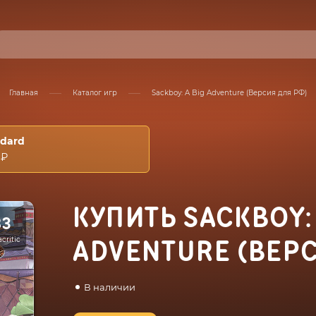
Главная
Каталог игр
Sackboy: A Big Adventure (Версия для РФ)
ndard
 ₽
КУПИТЬ SACKBOY: 
83
critic
ADVENTURE (ВЕР
В наличии