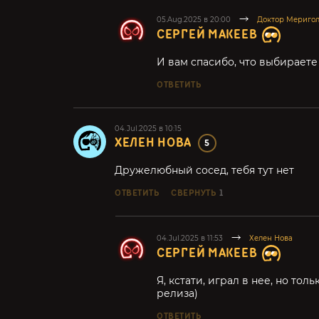
05.Aug.2025 в 20:00
Доктор Мериго
СЕРГЕЙ МАКЕЕВ
И вам спасибо, что выбираете 
ОТВЕТИТЬ
04.Jul.2025 в 10:15
ХЕЛЕН НОВА
5
Дружелюбный сосед, тебя тут нет
ОТВЕТИТЬ
СВЕРНУТЬ
1
04.Jul.2025 в 11:53
Хелен Нова
СЕРГЕЙ МАКЕЕВ
Я, кстати, играл в нее, но тол
релиза)
ОТВЕТИТЬ