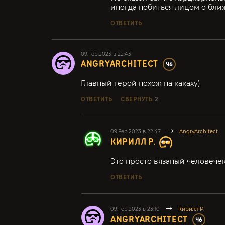
иногда побиться лицом о ближ
ОТВЕТИТЬ
09.Feb.2023 в 22:43
ANGRYARCHITECT
46
Главный герой похож на какаху)
ОТВЕТИТЬ
СВЕРНУТЬ
2
09.Feb.2023 в 22:47
AngryArchitect
КИРИЛЛ Р.
Это просто вязаный человечек
ОТВЕТИТЬ
09.Feb.2023 в 23:10
Кирилл Р.
ANGRYARCHITECT
46