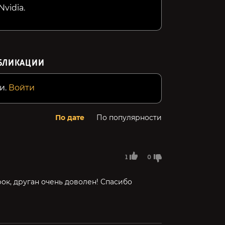
vidia.
БЛИКАЦИИ
и.
Войти
По дате
По популярности
1
0
ок, друган очень доволен! Спасибо