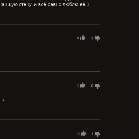
айшую стену, и всё равно люблю её :)
0
2
1
0
 :с
0
1