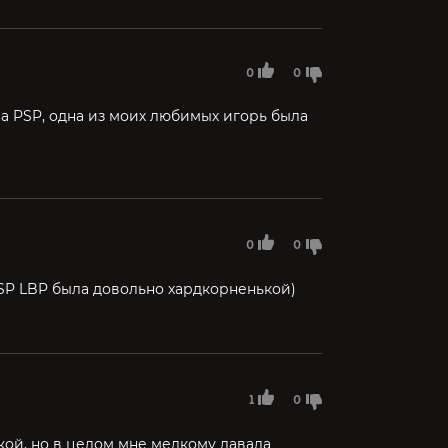
0
0
а PSP, одна из моих любимых игорь была
0
0
PSP LBP была довольно хардкорненькой)
1
0
кой, но в целом мне мелкому давала