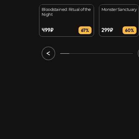
rog Island
Bloodstained: Ritual of the
Monster Sanctuary
Night
499₽
299₽
80%
67%
60%