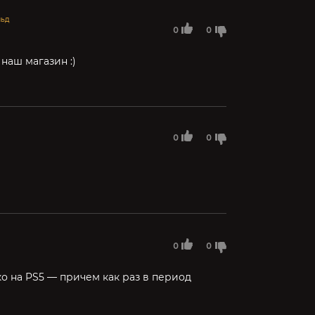
льд
0
0
наш магазин :)
0
0
0
0
ько на PS5 — причем как раз в период