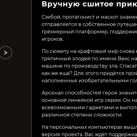
Вручную сшитое при
Skelattack
Bravery and Greed
Сэкбой, протагонист и маскот знаме
отправляется в собственное путешес
99₽
349₽
77%
51%
трёхмерный платформер, поддержи
игроков.
По сюжету на крафтовый мир снова н
тряпичный злодей по имени Векс н
машине по производству зла. Спасат
как же ещё? Для этого придётся про
наполненные изобретательными го
Арсенал способностей героя значит
основной линейкой игр серии. Он на
всевозможными гаджетами и выпол
различной степени сложности.
На персональных компьютерах вышл
версия проекта. Вас ждёт поддержк