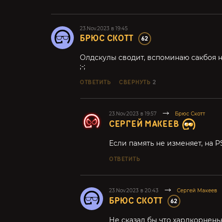
23.Nov.2023 в 19:45
БРЮС СКОТТ
62
Олдскулы сводит, вспоминаю сакбоя н
;-;
ОТВЕТИТЬ
СВЕРНУТЬ
2
23.Nov.2023 в 19:57
Брюс Скотт
СЕРГЕЙ МАКЕЕВ
Если память не изменяет, на 
ОТВЕТИТЬ
23.Nov.2023 в 20:43
Сергей Макеев
БРЮС СКОТТ
62
Не сказал бы что хардкорнень