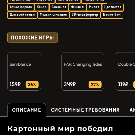
Атмосферная
Юмор
Смешная
Физика
Милая
Цветастая
Для всей семьи
Мультипликация
3D-платформер
Баскетбол
ПОХОЖИЕ ИГРЫ
Semblance
FAR: Changing Tides
Double C
159₽
349₽
119₽
36%
27%
ОПИСАНИЕ
СИСТЕМНЫЕ ТРЕБОВАНИЯ
А
Картонный мир победил