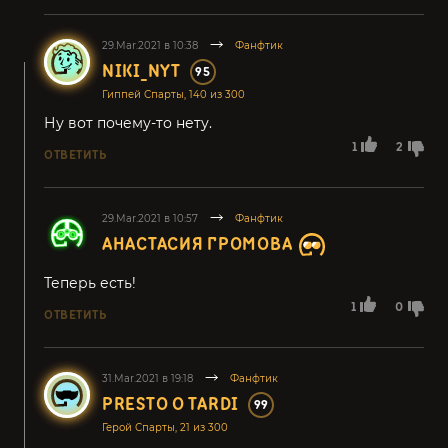
29.Mar.2021 в 10:38
Фанфтик
NIKI_NYT
95
Гиппей Спарты, 140 из 300
Ну вот почему-то нету.
1
2
ОТВЕТИТЬ
29.Mar.2021 в 10:57
Фанфтик
АНАСТАСИЯ ГРОМОВА
Теперь есть!
1
0
ОТВЕТИТЬ
31.Mar.2021 в 19:18
Фанфтик
PRESTO O TARDI
99
Герой Спарты, 21 из 300