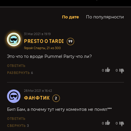
По дате
По популярности
31.Mar.2021 в 19:19
PRESTO O TARDI
99
Герой Спарты, 21 из 300
Это что то вроде Pummel Party что ли?
ОТВЕТИТЬ
0
0
РАЗВЕРНУТЬ
6
28.Mar.2021 в 16:42
ФАНФТИК
2
Бип Бам, а почему тут нету коментов не понял***
ОТВЕТИТЬ
0
0
СВЕРНУТЬ
3