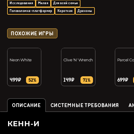
Исследования
Милая
Для всей семьи
Головоломка-платформер
Короткая
Драконы
ПОХОЖИЕ ИГРЫ
Neon White
Clive 'N' Wrench
Parcel C
499₽
149₽
699₽
52%
71%
ОПИСАНИЕ
СИСТЕМНЫЕ ТРЕБОВАНИЯ
А
КЕНН-И