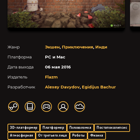
Жанр
Экшен
,
Приключения
,
Инди
Платформа
PC и Mac
Дата выхода
06 мая 2016
Издатель
Flazm
Разработчик
Alexey Davydov
,
Egidijus Bachur
3D-платформер
Платформер
Головоломка
Постапокалипсис
Атмосферная
От третьего лица
Роботы
Физика