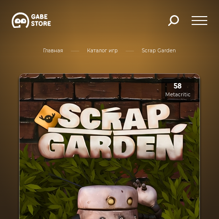
Главная
Каталог игр
Scrap Garden
58
Metacritic