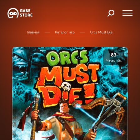
Главная
Каталог игр
Orcs Must Die!
83
Metacritic