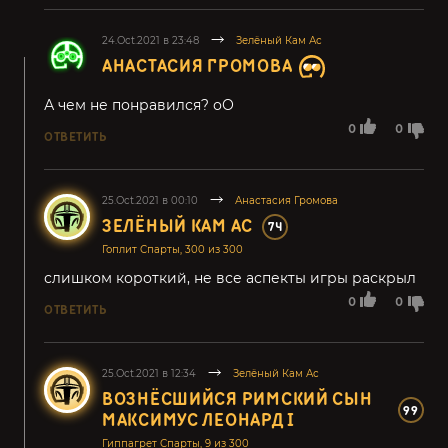
24.Oct.2021 в 23:48
Зелёный Кам Ас
АНАСТАСИЯ ГРОМОВА
А чем не понравился? оО
0
0
ОТВЕТИТЬ
25.Oct.2021 в 00:10
Анастасия Громова
ЗЕЛЁНЫЙ КАМ АС
74
Гоплит Спарты, 300 из 300
слишком короткий, не все аспекты игры раскрыл
0
0
ОТВЕТИТЬ
25.Oct.2021 в 12:34
Зелёный Кам Ас
ВОЗНЁСШИЙСЯ РИМСКИЙ СЫН
99
МАКСИМУС ЛЕОНАРД I
Гиппагрет Спарты, 9 из 300