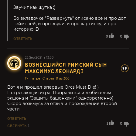
Звучит как шутка ;)
Во вкладочке "Развернуть" описано все и про доп
геймплей, и про звуки, и про картинку, и про
историю ;D
0
0
ОТВЕТИТЬ
23.Sep.2021 в 13:30
ВОЗНЁСШИЙСЯ РИМСКИЙ СЫН
99
МАКСИМУС ЛЕОНАРД I
Гиппагрет Спарты, 9 из 300
Вот я и прошел впервые Orcs Must Die! )
Потрясающая игра! Понравится и любителям
экшона и "Защиты башенками" одновременно)
Скоро возьмусь за отзыв и прохождение второй
части
ОТВЕТИТЬ
1
0
СВЕРНУТЬ
1