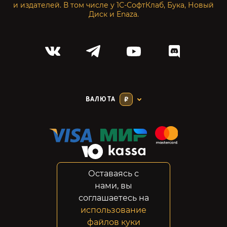
и издателей. В том числе у 1С-СофтКлаб, Бука, Новый
Диск и Enaza.
ВАЛЮТА
₽
Оставаясь с
Соглашение
нами, вы
Конфиденциальность
соглашаетесь на
Возвраты
использование
Правовая информация
файлов куки