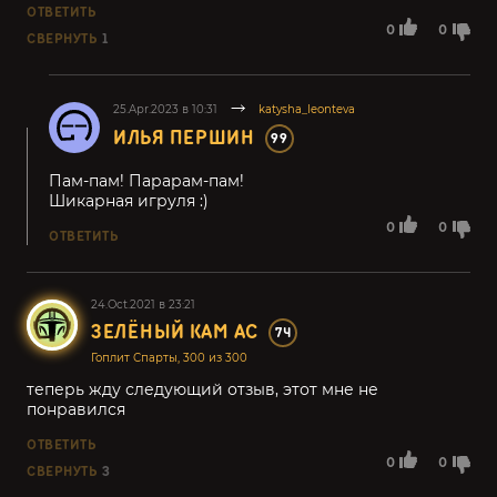
ОТВЕТИТЬ
0
0
СВЕРНУТЬ
1
25.Apr.2023 в 10:31
katysha_leonteva
ИЛЬЯ ПЕРШИН
99
Пам-пам! Парарам-пам!
Шикарная игруля :)
0
0
ОТВЕТИТЬ
24.Oct.2021 в 23:21
ЗЕЛЁНЫЙ КАМ АС
74
Гоплит Спарты, 300 из 300
теперь жду следующий отзыв, этот мне не
понравился
ОТВЕТИТЬ
0
0
СВЕРНУТЬ
3