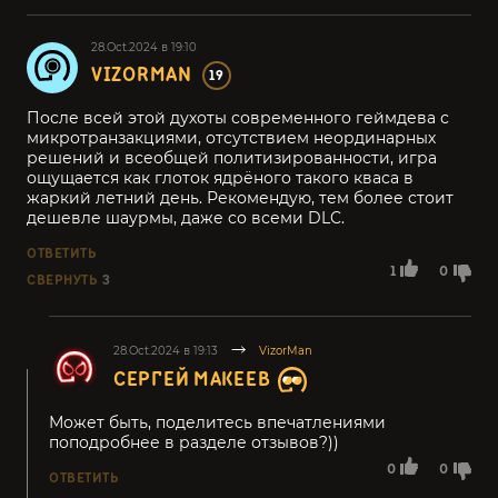
28.Oct.2024 в 19:10
VIZORMAN
19
После всей этой духоты современного геймдева с
микротранзакциями, отсутствием неординарных
решений и всеобщей политизированности, игра
ощущается как глоток ядрёного такого кваса в
жаркий летний день. Рекомендую, тем более стоит
дешевле шаурмы, даже со всеми DLC.
ОТВЕТИТЬ
1
0
СВЕРНУТЬ
3
28.Oct.2024 в 19:13
VizorMan
СЕРГЕЙ МАКЕЕВ
Может быть, поделитесь впечатлениями
поподробнее в разделе отзывов?))
0
0
ОТВЕТИТЬ