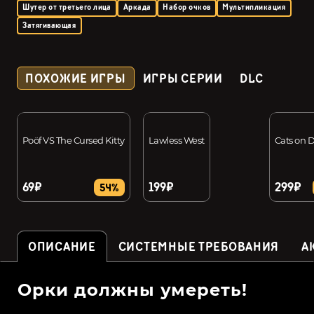
Шутер от третьего лица
Аркада
Набор очков
Мультипликация
Затягивающая
ПОХОЖИЕ ИГРЫ
ИГРЫ СЕРИИ
DLC
Poöf VS The Cursed Kitty
Lawless West
Cats on 
69₽
199₽
299₽
54%
ОПИСАНИЕ
СИСТЕМНЫЕ ТРЕБОВАНИЯ
А
Орки должны умереть!