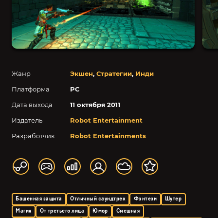
Жанр
Экшен
,
Стратегии
,
Инди
Платформа
PC
Дата выхода
11 октября 2011
Издатель
Robot Entertainment
Разработчик
Robot Entertainments
Башенная защита
Отличный саундтрек
Фэнтези
Шутер
Магия
От третьего лица
Юмор
Смешная